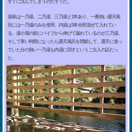
すぐに沈んでしまうのだそうだ。
源泉は一乃湯、二乃湯、三乃湯と3本あり、一番熱い露天風
呂には一乃湯のみを使用、内湯は3本全部混ぜて入れてい
る。湯小屋の前にパイプから伸びて漏れているのが三乃湯。
そして寒い時期になったら露天風呂を閉鎖して、露天に使っ
ていた分の熱い一乃湯も内湯に回すというご主人の話だっ
た。