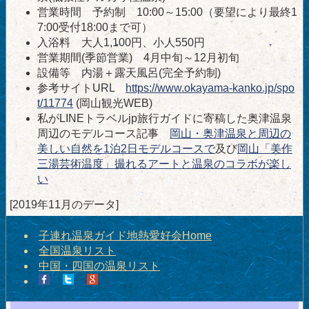
営業時間 予約制 10:00～15:00（要望により最終1
7:00受付18:00まで可）
入浴料 大人1,100円、小人550円
営業期間(季節営業) 4月中旬～12月初旬
設備等 内湯＋露天風呂(完全予約制)
参考サイトURL
https://www.okayama-kanko.jp/spo
t/11774
(岡山観光WEB)
私がLINEトラベルjp旅行ガイドに寄稿した奥津温泉
周辺のモデルコース記事
岡山・奥津温泉と周辺の
美しい自然を1泊2日モデルコースで
及び
岡山「美作
三湯芸術温度」撮れるアートと温泉のコラボが楽し
い
[2019年11月のデータ]
子連れ温泉ガイド地熱愛好会Home
全国温泉リスト
中国・四国の温泉リスト