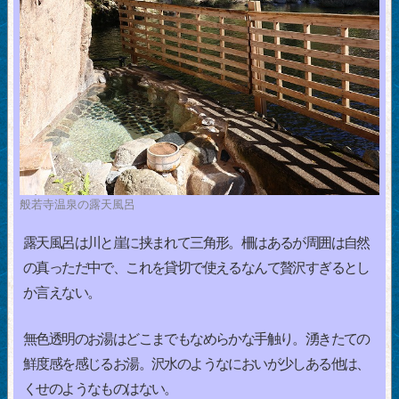
般若寺温泉の露天風呂
露天風呂は川と崖に挟まれて三角形。柵はあるが周囲は自然
の真っただ中で、これを貸切で使えるなんて贅沢すぎるとし
か言えない。
無色透明のお湯はどこまでもなめらかな手触り。湧きたての
鮮度感を感じるお湯。沢水のようなにおいが少しある他は、
くせのようなものはない。