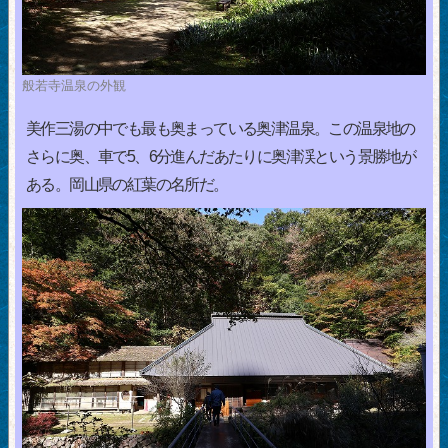
般若寺温泉の外観
美作三湯の中でも最も奥まっている奥津温泉。この温泉地の
さらに奥、車で5、6分進んだあたりに奥津渓という景勝地が
ある。岡山県の紅葉の名所だ。