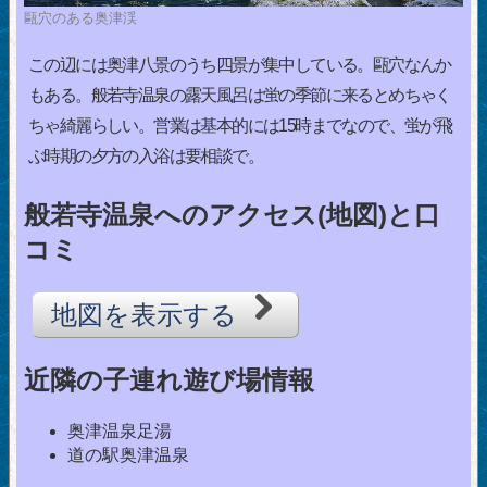
甌穴のある奥津渓
この辺には奥津八景のうち四景が集中している。甌穴なんか
もある。般若寺温泉の露天風呂は蛍の季節に来るとめちゃく
ちゃ綺麗らしい。営業は基本的には15時までなので、蛍が飛
ぶ時期の夕方の入浴は要相談で。
般若寺温泉へのアクセス(地図)と口
コミ
地図を表示する
近隣の子連れ遊び場情報
奥津温泉足湯
道の駅奥津温泉