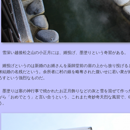
雪深い越後松之山の小正月には、婿投げ、墨塗りという奇習がある。
婿投げというのは新婚のお婿さんを薬師堂前の崖の上から放り投げる
奪結婚の名残だという。余所者に村の娘を略奪された腹いせに若い衆が
ろすという強烈なものだ。
墨塗りは塞の神行事で焼かれたお正月飾りなどの灰と雪を混ぜて作っ
がら「おめでとう」と言い合うという、これまた奇妙奇天烈な風習で、6
う。