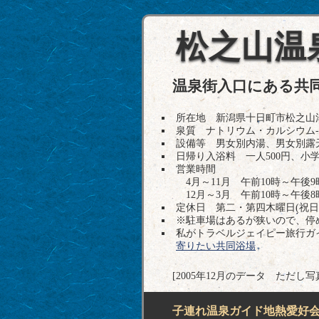
松之山温
温泉街入口にある共
所在地 新潟県十日町市松之山湯本18-
泉質 ナトリウム・カルシウム
設備等 男女別内湯、男女別露
日帰り入浴料 一人500円、小
営業時間
4月～11月 午前10時～午後9
12月～3月 午前10時～午後8
定休日 第二・第四木曜日(祝日
※駐車場はあるが狭いので、停
私がトラベルジェイピー旅行ガ
寄りたい共同浴場
[2005年12月のデータ ただし写
子連れ温泉ガイド地熱愛好会H