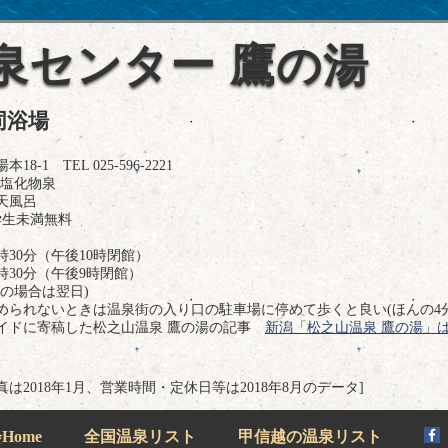
泉センター 鷹の湯
同浴場
1 TEL 025-596-2221
-塩化物泉
天風呂
学生未満無料
時30分（午後10時閉館）
時30分（午後9時閉館）
の場合は翌日)
められないときは温泉街の入り口の駐車場に停めて歩くと良い(ほんの4分
イドに寄稿した松之山温泉 鷹の湯の記事
新潟「松之山温泉 鷹の湯」
真は2018年1月、営業時間・定休日等は2018年8月のデータ]
ome
全国温泉リスト
甲信越の温泉リスト