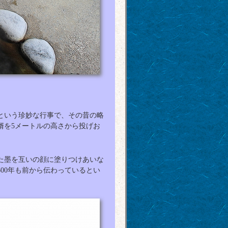
という珍妙な行事で、その昔の略
婿を5メートルの高さから投げお
た墨を互いの顔に塗りつけあいな
00年も前から伝わっているとい