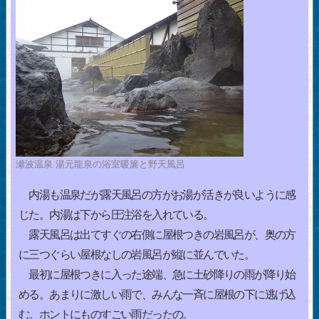
瀬波温泉 湯元龍泉の浴室暖簾と野天風呂
内湯も温泉だが露天風呂の方がお湯が活きが良いように感
じた。内湯は下から圧注浴を入れている。
露天風呂は出てすぐの右側に屋根つきの岩風呂が、奥の方
に三つぐらい屋根なしの岩風呂が縦に並んでいた。
最初に屋根つきに入った途端、急に土砂降りの雨が降り始
める。あまりに激しい雨で、みんな一斉に屋根の下に逃げ込
む。ホントにものすごい雨だったの。