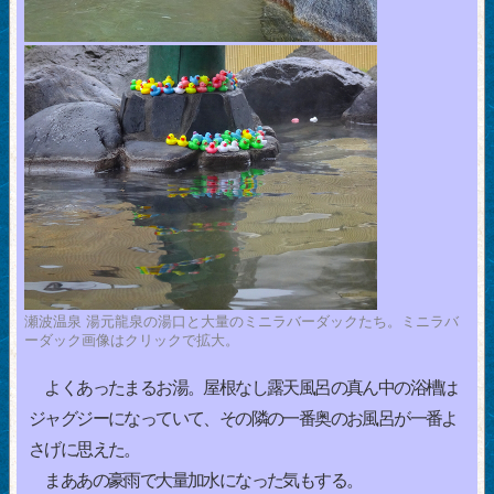
瀬波温泉 湯元龍泉の湯口と大量のミニラバーダックたち。ミニラバ
ーダック画像はクリックで拡大。
よくあったまるお湯。屋根なし露天風呂の真ん中の浴槽は
ジャグジーになっていて、その隣の一番奥のお風呂が一番よ
さげに思えた。
まああの豪雨で大量加水になった気もする。