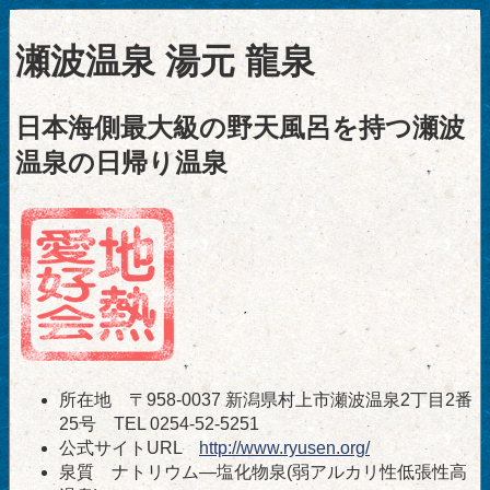
瀬波温泉 湯元 龍泉
日本海側最大級の野天風呂を持つ瀬波
温泉の日帰り温泉
所在地 〒958-0037 新潟県村上市瀬波温泉2丁目2番
25号 TEL 0254-52-5251
公式サイトURL
http://www.ryusen.org/
泉質 ナトリウム―塩化物泉(弱アルカリ性低張性高