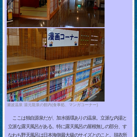
瀬波温泉 湯元龍泉の館内(食事処、マンガコーナー)
ここは独自源泉だが、加水循環ありの温泉。立派な内湯と
立派な露天風呂がある。特に露天風呂の屋根無しの部分、す
なわち野天風呂は日本海側最大級のサイズとのこと。脱衣所