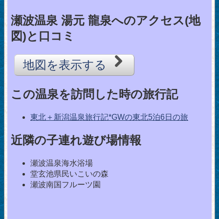
瀬波温泉 湯元 龍泉へのアクセス(地
図)と口コミ
地図を表示する
この温泉を訪問した時の旅行記
東北＋新潟温泉旅行記*GWの東北5泊6日の旅
近隣の子連れ遊び場情報
瀬波温泉海水浴場
堂玄池県民いこいの森
瀬波南国フルーツ園