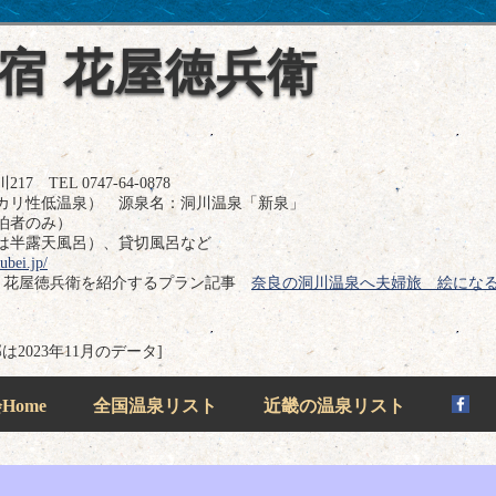
 宿 花屋徳兵衛
TEL 0747-64-0878
カリ性低温泉） 源泉名：洞川温泉「新泉」
泊者のみ）
は半露天風呂）、貸切風呂など
ubei.jp/
宿 花屋徳兵衛を紹介するプラン記事
奈良の洞川温泉へ夫婦旅 絵にな
は2023年11月のデータ]
ome
全国温泉リスト
近畿の温泉リスト