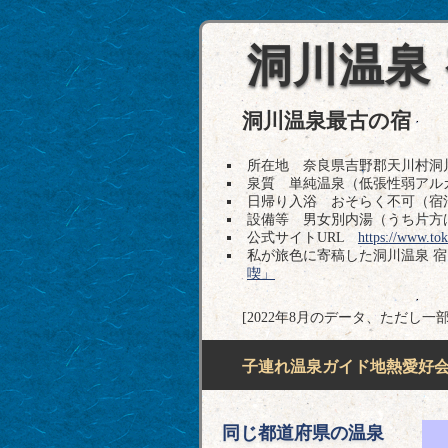
洞川温泉
洞川温泉最古の宿
所在地 奈良県吉野郡天川村洞川217 
泉質 単純温泉（低張性弱アル
日帰り入浴 おそらく不可（宿
設備等 男女別内湯（うち片方
公式サイトURL
https://www.tok
私が旅色に寄稿した洞川温泉 
喫」
[2022年8月のデータ、ただし一部
子連れ温泉ガイド地熱愛好会H
同じ都道府県の温泉