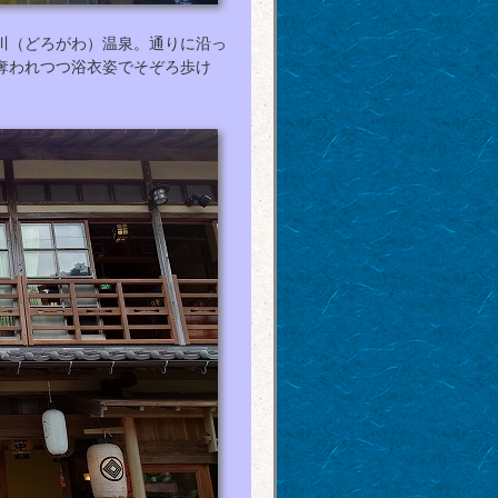
川（どろがわ）温泉。通りに沿っ
奪われつつ浴衣姿でそぞろ歩け