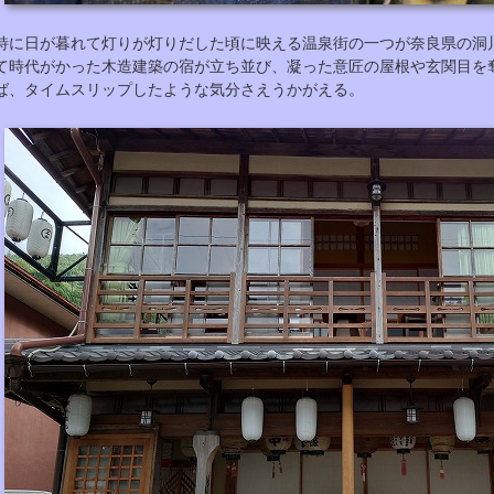
特に日が暮れて灯りが灯りだした頃に映える温泉街の一つが奈良県の洞
て時代がかった木造建築の宿が立ち並び、凝った意匠の屋根や玄関目を
ば、タイムスリップしたような気分さえうかがえる。