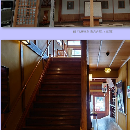
宿 花屋徳兵衛の外観（縁側）