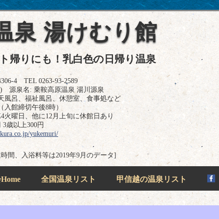
温泉 湯けむり館
ート帰りにも！乳白色の日帰り温泉
 TEL 0263-93-2589
 源泉名: 乗鞍高原温泉 湯川源泉
天風呂、福祉風呂、休憩室、食事処など
（入館締切午後8時）
4火曜日、他に12月上旬に休館日あり
 3歳以上300円
kura.co.jp/yukemuri/
業時間、入浴料等は2019年9月のデータ]
ome
全国温泉リスト
甲信越の温泉リスト