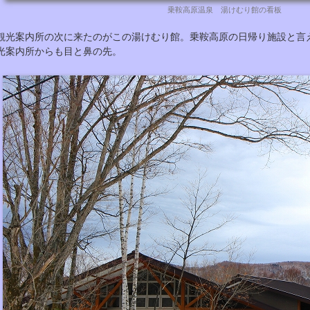
乗鞍高原温泉 湯けむり館の看板
観光案内所の次に来たのがこの湯けむり館。乗鞍高原の日帰り施設と言
光案内所からも目と鼻の先。