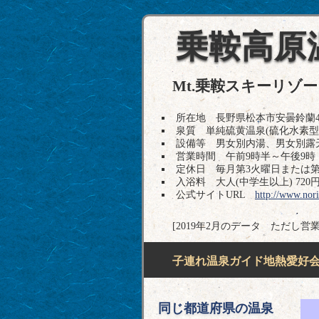
乗鞍高原
Mt.乗鞍スキーリゾ
所在地 長野県松本市安曇鈴蘭4306-4
泉質 単純硫黄温泉(硫化水素型)
設備等 男女別内湯、男女別露
営業時間 午前9時半～午後9時
定休日 毎月第3火曜日または第
入浴料 大人(中学生以上) 720円
公式サイトURL
http://www.nori
[2019年2月のデータ ただし営
子連れ温泉ガイド地熱愛好会H
同じ都道府県の温泉