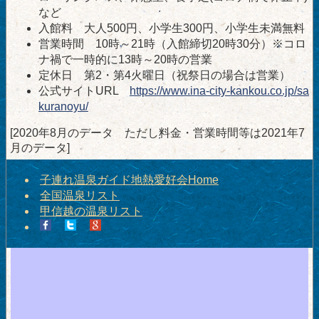
など
入館料 大人500円、小学生300円、小学生未満無料
営業時間 10時～21時（入館締切20時30分）※コロ
ナ禍で一時的に13時～20時の営業
定休日 第2・第4火曜日（祝祭日の場合は営業）
公式サイトURL
https://www.ina-city-kankou.co.jp/sa
kuranoyu/
[2020年8月のデータ ただし料金・営業時間等は2021年7
月のデータ]
子連れ温泉ガイド地熱愛好会Home
全国温泉リスト
甲信越の温泉リスト