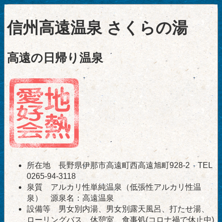
信州高遠温泉 さくらの湯
高遠の日帰り温泉
所在地 長野県伊那市高遠町西高遠旭町928-2 TEL
0265-94-3118
泉質 アルカリ性単純温泉（低張性アルカリ性温
泉） 源泉名：高遠温泉
設備等 男女別内湯、男女別露天風呂、打たせ湯、
ローリングバス、休憩室、食事処(コロナ禍で休止中)