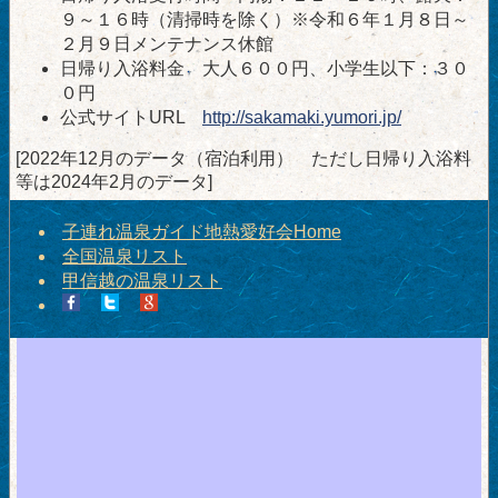
９～１６時（清掃時を除く）※令和６年１月８日～
２月９日メンテナンス休館
日帰り入浴料金 大人６００円、小学生以下：３０
０円
公式サイトURL
http://sakamaki.yumori.jp/
[2022年12月のデータ（宿泊利用） ただし日帰り入浴料
等は2024年2月のデータ]
子連れ温泉ガイド地熱愛好会Home
全国温泉リスト
甲信越の温泉リスト