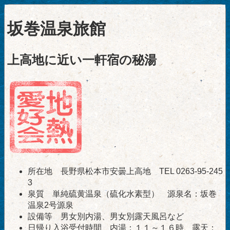
坂巻温泉旅館
上高地に近い一軒宿の秘湯
所在地 長野県松本市安曇上高地 TEL 0263-95-245
3
泉質 単純硫黄温泉（硫化水素型） 源泉名：坂巻
温泉2号源泉
設備等 男女別内湯、男女別露天風呂など
日帰り入浴受付時間 内湯：１１～１６時、露天：