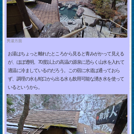
男湯方面
お湯はちょっと離れたところから見ると青みがかって見える
が、ほぼ透明。70度以上の高温の源泉に恐らく山水を入れて
適温に冷ましているのだろう。この宿に水道は通っておら
ず、調理の水も蛇口から出る水も飲用可能な湧き水を使って
いるというから。