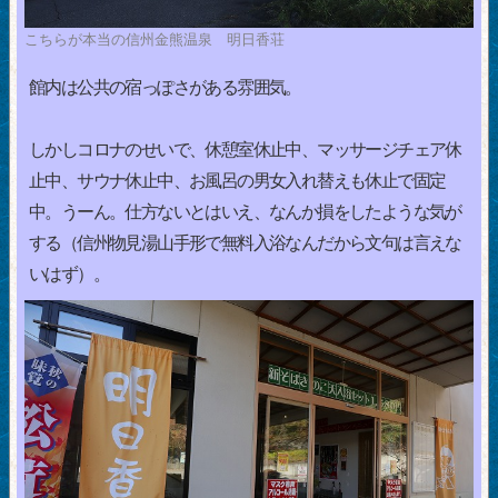
こちらが本当の信州金熊温泉 明日香荘
館内は公共の宿っぽさがある雰囲気。
しかしコロナのせいで、休憩室休止中、マッサージチェア休
止中、サウナ休止中、お風呂の男女入れ替えも休止で固定
中。うーん。仕方ないとはいえ、なんか損をしたような気が
する（信州物見湯山手形で無料入浴なんだから文句は言えな
いはず）。