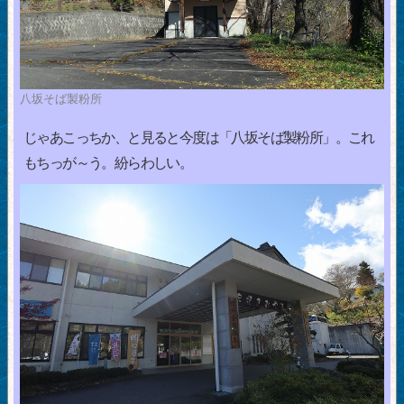
八坂そば製粉所
じゃあこっちか、と見ると今度は「八坂そば製粉所」。これ
もちっが～う。紛らわしい。