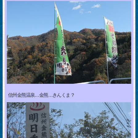
信州金熊温泉…金熊…きんくま？