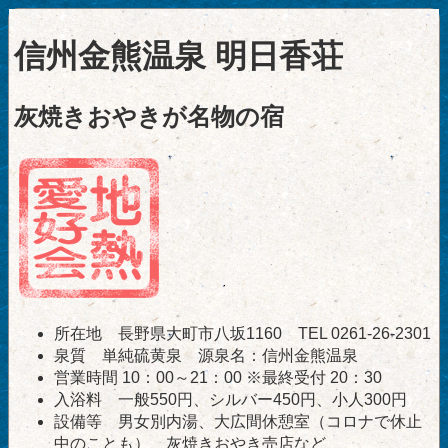
信州金熊温泉 明日香荘
灰焼きおやきが名物の宿
所在地 長野県大町市八坂1160 TEL 0261-26-2301
泉質 単純硫黄泉 源泉名：信州金熊温泉
営業時間 10：00～21：00 ※最終受付 20：30
入浴料 一般550円、シルバー450円、小人300円
設備等 男女別内湯、大広間休憩室（コロナで休止
中のことも）、灰焼きおやき売店など