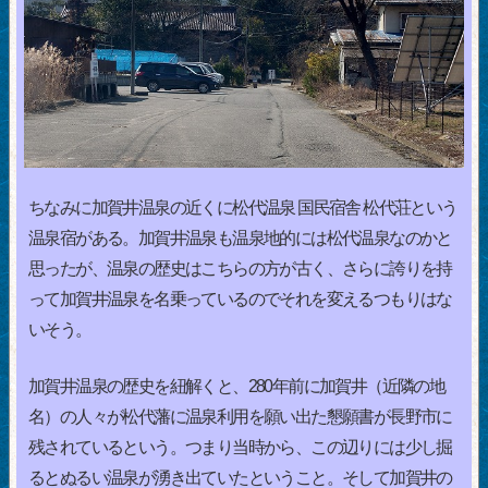
ちなみに加賀井温泉の近くに松代温泉 国民宿舎 松代荘という
温泉宿がある。加賀井温泉も温泉地的には松代温泉なのかと
思ったが、温泉の歴史はこちらの方が古く、さらに誇りを持
って加賀井温泉を名乗っているのでそれを変えるつもりはな
いそう。
加賀井温泉の歴史を紐解くと、280年前に加賀井（近隣の地
名）の人々が松代藩に温泉利用を願い出た懇願書が長野市に
残されているという。つまり当時から、この辺りには少し掘
るとぬるい温泉が湧き出ていたということ。そして加賀井の