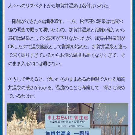
人々へのリスペクトから加賀井温泉は名付けられた。
一陽館ができたのは昭和5年。一方、松代荘の源泉は地震の
後の調査で掘って湧いたもの。加賀井温泉と距離が近いから
最初は温泉としての認可が下りなかったが、加賀井温泉側が
OKしたので温泉施設として営業を始めた。加賀井温泉と違っ
て深く掘りすぎているからお湯の温度も高くなりすぎて、そ
のまま入るのには適さない。
そうして考えると、湧いたそのままぬるめ適温で入れる加賀
井温泉の凄さがわかる。温度のことも考慮して、深さも決め
ているわけだ。