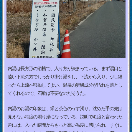
内湯は長方形の浴槽で、入り方が決まっている。まず湯口と
遠い下流の方でしっかり掛け湯をし、下流から入り、少し経
ったら上流へ移動してよい。温泉の炭酸成分が汚れを落とし
てくれるので、石鹸は不要なのだそうだ。
内湯のお湯の印象は、緑と茶色のうす濁り。沈めた手の先は
見えない程度の濁り湯になっている。説明で41度と言われた
割には、入った瞬間からもっと高い温度に感じられ、すぐに