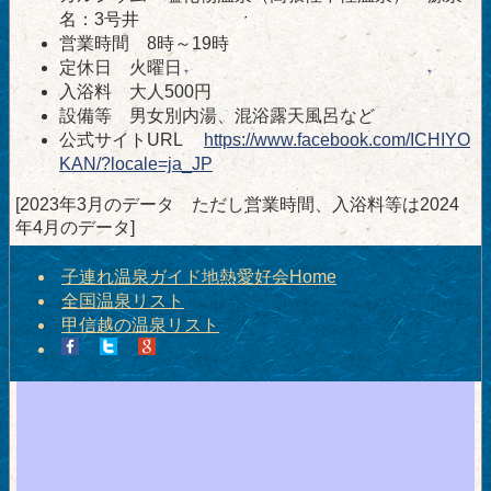
名：3号井
営業時間 8時～19時
定休日 火曜日
入浴料 大人500円
設備等 男女別内湯、混浴露天風呂など
公式サイトURL
https://www.facebook.com/ICHIYO
KAN/?locale=ja_JP
[2023年3月のデータ ただし営業時間、入浴料等は2024
年4月のデータ]
子連れ温泉ガイド地熱愛好会Home
全国温泉リスト
甲信越の温泉リスト