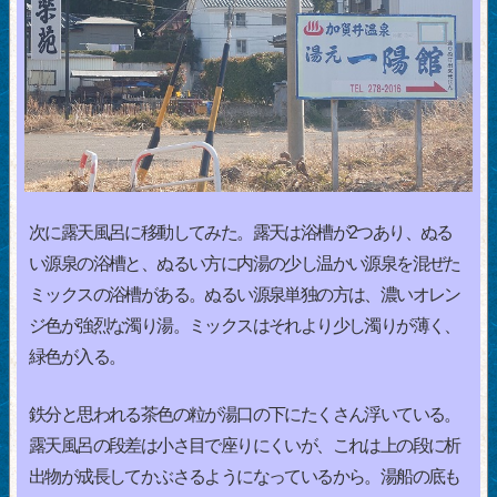
次に露天風呂に移動してみた。露天は浴槽が2つあり、ぬる
い源泉の浴槽と、ぬるい方に内湯の少し温かい源泉を混ぜた
ミックスの浴槽がある。ぬるい源泉単独の方は、濃いオレン
ジ色が強烈な濁り湯。ミックスはそれより少し濁りが薄く、
緑色が入る。
鉄分と思われる茶色の粒が湯口の下にたくさん浮いている。
露天風呂の段差は小さ目で座りにくいが、これは上の段に析
出物が成長してかぶさるようになっているから。湯船の底も