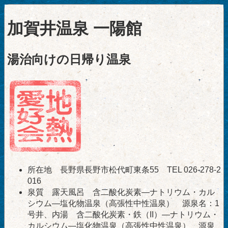
加賀井温泉 一陽館
湯治向けの日帰り温泉
所在地 長野県長野市松代町東条55 TEL 026-278-2
016
泉質 露天風呂 含二酸化炭素―ナトリウム・カル
シウム―塩化物温泉（高張性中性温泉） 源泉名：1
号井、内湯 含二酸化炭素・鉄（II）―ナトリウム・
カルシウム―塩化物温泉（高張性中性温泉） 源泉