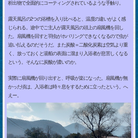
析出物で全面的にコーティングされているような手触り。
露天風呂の2つの浴槽を入り比べると、温度の違いがよく感
じられる。途中でご主人が露天風呂の頭上の扇風機を回し
た。扇風機を回すと羽虫がホバリングできなくなるので虫が
追い払えるのだそうだ。また炭酸＝二酸化炭素は空気より重
く、放っておくと湯船の表面に溜まり入浴者が息苦しくなる
という。そんなに炭酸が濃いのか。
実際に扇風機が回り出すと、呼吸が楽になった。扇風機が無
かった頃は、入浴者は時々息をするために立ったという。へ
えー。