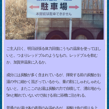
ご主人曰く、明日頑張る体力回復にうちの温泉を使ってほし
いと。つまりレッドブルのようなもの。レッドブルを飲む
か、加賀井温泉に入るか。
成分には炭酸が多く含まれているが、揮発する前の炭酸がお
湯の中に細かく混ざっているから、量の割にしゅわしゅわし
ないと。またここのお湯は炭酸の力で自噴して、湧出地から
5mと離れていないので抜ける前に浴槽に注がれる。
普通のお湯は体の表面のみ温めるが、炭酸は血の巡りを上