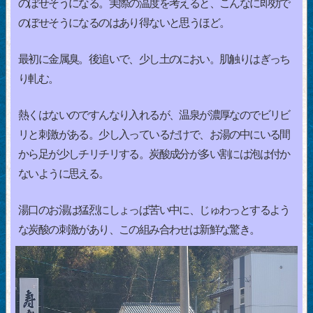
のぼせそうになる。実際の温度を考えると、こんなに即効で
のぼせそうになるのはあり得ないと思うほど。
最初に金属臭。後追いで、少し土のにおい。肌触りはぎっち
り軋む。
熱くはないのですんなり入れるが、温泉が濃厚なのでビリビ
リと刺激がある。少し入っているだけで、お湯の中にいる間
から足が少しチリチリする。炭酸成分が多い割には泡は付か
ないように思える。
湯口のお湯は猛烈にしょっぱ苦い中に、じゅわっとするよう
な炭酸の刺激があり、この組み合わせは新鮮な驚き。