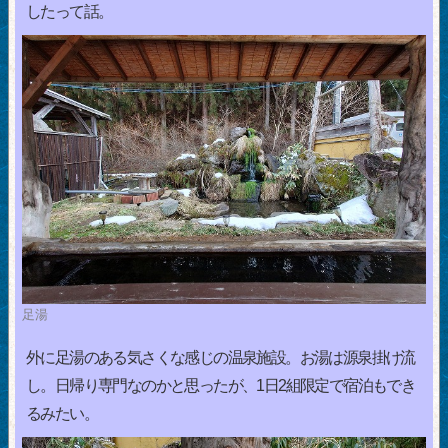
したって話。
足湯
外に足湯のある気さくな感じの温泉施設。お湯は源泉掛け流
し。日帰り専門なのかと思ったが、1日2組限定で宿泊もでき
るみたい。