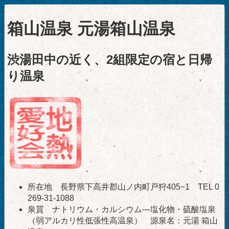
箱山温泉 元湯箱山温泉
渋湯田中の近く、2組限定の宿と日帰
り温泉
所在地 長野県下高井郡山ノ内町戸狩405−1 TEL 0
269-31-1088
泉質 ナトリウム・カルシウム―塩化物・硫酸塩泉
（弱アルカリ性低張性高温泉） 源泉名：元湯 箱山