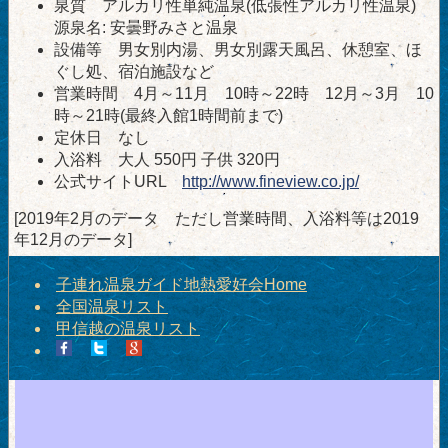
泉質 アルカリ性単純温泉(低張性アルカリ性温泉)
源泉名: 安曇野みさと温泉
設備等 男女別内湯、男女別露天風呂、休憩室、ほ
ぐし処、宿泊施設など
営業時間 4月～11月 10時～22時 12月～3月 10
時～21時(最終入館1時間前まで)
定休日 なし
入浴料 大人 550円 子供 320円
公式サイトURL
http://www.fineview.co.jp/
[2019年2月のデータ ただし営業時間、入浴料等は2019
年12月のデータ]
子連れ温泉ガイド地熱愛好会Home
全国温泉リスト
甲信越の温泉リスト