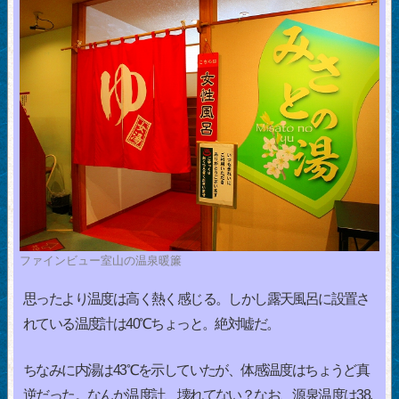
ファインビュー室山の温泉暖簾
思ったより温度は高く熱く感じる。しかし露天風呂に設置さ
れている温度計は40℃ちょっと。絶対嘘だ。
ちなみに内湯は43℃を示していたが、体感温度はちょうど真
逆だった。なんか温度計、壊れてない？なお、源泉温度は38.