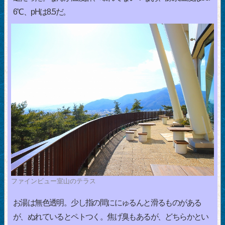
6℃、pHは8.5だ。
ファインビュー室山のテラス
お湯は無色透明。少し指の間ににゅるんと滑るものがある
が、ぬれているとペトつく。焦げ臭もあるが、どちらかとい