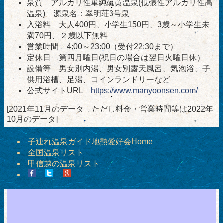
泉質 アルカリ性単純硫黄温泉(低張性アルカリ性高
温泉) 源泉名：翠明荘3号泉
入浴料 大人400円、小学生150円、3歳～小学生未
満70円、２歳以下無料
営業時間 4:00～23:00（受付22:30まで）
定休日 第四月曜日(祝日の場合は翌日火曜日休）
設備等 男女別内湯、男女別露天風呂、気泡浴、子
供用浴槽、足湯、コインランドリーなど
公式サイトURL
https://www.manyoonsen.com/
[2021年11月のデータ ただし料金・営業時間等は2022年
10月のデータ]
子連れ温泉ガイド地熱愛好会Home
全国温泉リスト
甲信越の温泉リスト