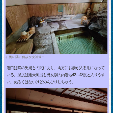
右奥の隅に何故か女神像？
湯口は隣の男湯との間にあり、両方にお湯が入る用になって
いる。温度は露天風呂も男女別の内湯も42～43度と入りやす
い。ぬるくはないけどのんびりしちゃう。