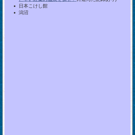
日本こけし館
潟沼