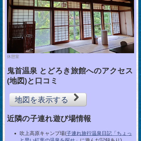
休憩室
鬼首温泉 とどろき旅館へのアクセス
(地図)と口コミ
地図を表示する
近隣の子連れ遊び場情報
吹上高原キャンプ場(
子連れ旅行温泉日記「ちょっ
と早い紅葉の温泉を探せ」
に遊んだ記録あり)