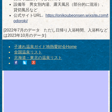
設備等 男女別内湯、露天風呂（部分的に混浴）、
貸切風呂など
公式サイトURL
https://onikoubeonsen.wixsite.com/t
odoroki/
[2022年7月のデータ ただし日帰り入浴時間、入浴料など
は2023年10月のデータ]
子連れ温泉ガイド地熱愛好会Home
全国温泉リスト
北海道・東北の温泉リスト