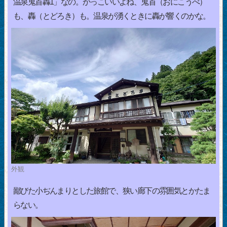
温泉鬼首轟1」なの。かっこいいよね、鬼首（おにこうべ）
も、轟（とどろき）も。温泉が湧くときに轟が響くのかな。
外観
鄙びた小ぢんまりとした旅館で、狭い廊下の雰囲気とかたま
らない。