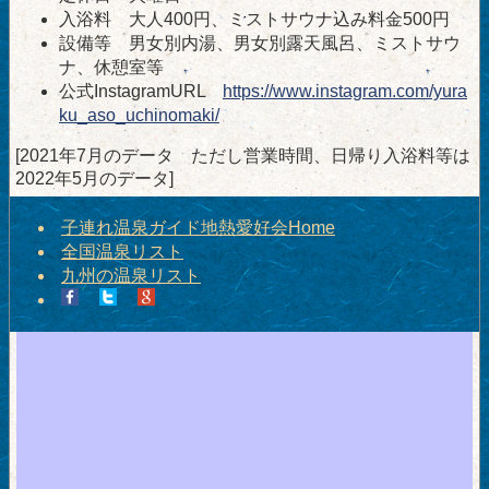
入浴料 大人400円、ミストサウナ込み料金500円
設備等 男女別内湯、男女別露天風呂、ミストサウ
ナ、休憩室等
公式InstagramURL
https://www.instagram.com/yura
ku_aso_uchinomaki/
[2021年7月のデータ ただし営業時間、日帰り入浴料等は
2022年5月のデータ]
子連れ温泉ガイド地熱愛好会Home
全国温泉リスト
九州の温泉リスト