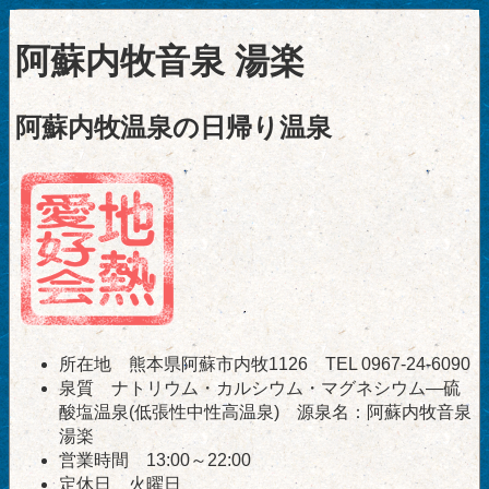
阿蘇内牧音泉 湯楽
阿蘇内牧温泉の日帰り温泉
所在地 熊本県阿蘇市内牧1126 TEL 0967-24-6090
泉質 ナトリウム・カルシウム・マグネシウム―硫
酸塩温泉(低張性中性高温泉) 源泉名：阿蘇内牧音泉
湯楽
営業時間 13:00～22:00
定休日 火曜日