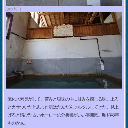
加水蛇口
硫化水素臭がして、苦みと塩味の中に甘みを感じる味。上る
とカサついたと思った肌はだんだんツルツルしてきた。見上
げると錆びた古いホーローの分析書がいい雰囲気。昭和48年
ものかぁ。