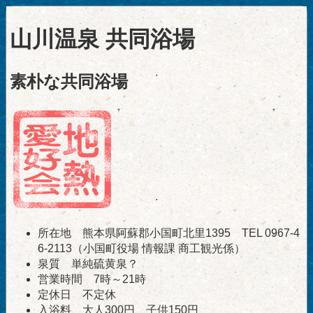
山川温泉 共同浴場
素朴な共同浴場
所在地 熊本県阿蘇郡小国町北里1395 TEL 0967-4
6-2113（小国町役場 情報課 商工観光係）
泉質 単純硫黄泉？
営業時間 7時～21時
定休日 不定休
入浴料 大人300円、子供150円