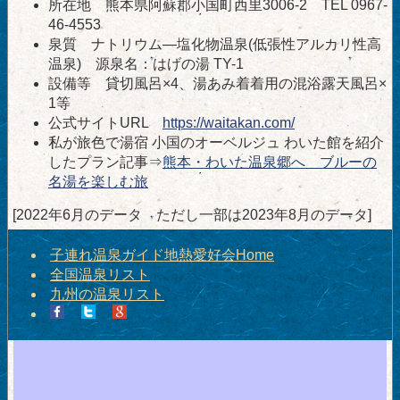
所在地 熊本県阿蘇郡小国町西里3006-2 TEL 0967-
46-4553
泉質 ナトリウム―塩化物温泉(低張性アルカリ性高
温泉) 源泉名：はげの湯 TY-1
設備等 貸切風呂×4、湯あみ着着用の混浴露天風呂×
1等
公式サイトURL
https://waitakan.com/
私が旅色で湯宿 小国のオーベルジュ わいた館を紹介
したプラン記事⇒
熊本・わいた温泉郷へ ブルーの
名湯を楽しむ旅
[2022年6月のデータ ただし一部は2023年8月のデータ]
子連れ温泉ガイド地熱愛好会Home
全国温泉リスト
九州の温泉リスト