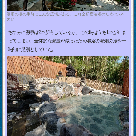
湯畑の湯の手前にこんな広場がある。これ全部宿泊者のためのスペー
ス!?
ちなみに源泉は2本所有しているが、この時はうち1本が止ま
ってしまい、全体的な湯量が減ったため混浴の湯畑の湯を一
時的に足湯としていた。