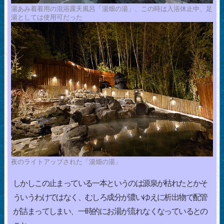
湯あみ着着用の混浴露天風呂「湯畑の湯」、この時は入浴休止中、足
湯としては使用可だった
夜のライトアップされた「湯畑の湯」
しかしこの止まっている一本というのは源泉が枯れたとかそ
ういうわけではなく、むしろ成分が濃いゆえに析出物で配管
が詰まってしまい、一時的にお湯が流れなくなっているとの