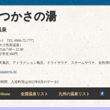
 つかさの湯
温泉
EL 0968-72-7777
カリ性高温泉）
7:00～22:00
小学生360円
天風呂、アトラクション風呂、ドライサウナ、スチームサウナ、女性用
kasanoyu.jp/
業時間、入浴料等は2022年8月のデータ]
ome
全国温泉リスト
九州の温泉リスト