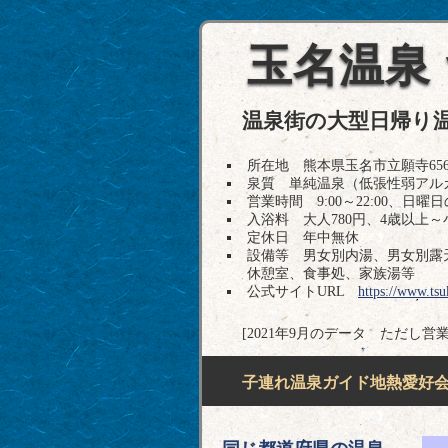
玉名温泉
温泉街の大型日帰り
所在地 熊本県玉名市立願寺656-1 T
泉質 単純温泉（低張性弱アル
営業時間 9:00～22:00、日曜日のみ
入浴料 大人780円、4歳以上～
定休日 年中無休
設備等 男女別内湯、男女別露
休憩室、食事処、家族湯等
公式サイトURL
https://www.tsu
[2021年9月のデータ ただし営
子連れ温泉ガイド地熱愛好会H