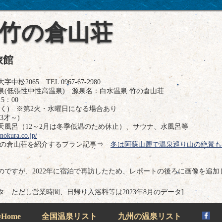
 竹の倉山荘
旅館
065 TEL 0967-67-2980
(低張性中性高温泉) 源泉名：白水温泉 竹の倉山荘
5：00
除く) ※第2火・水曜日になる場合あり
3才～)
天風呂（12～2月は冬季低温のため休止）、サウナ、水風呂等
nokura.co.jp/
竹の倉山荘を紹介するプラン記事⇒
冬は阿蘇山麓で温泉巡り山の絶景も
ものですが、2022年に宿泊で再訪したため、レポートの後ろに画像を追
のデータ ただし営業時間、日帰り入浴料等は2023年8月のデータ]
ome
全国温泉リスト
九州の温泉リスト