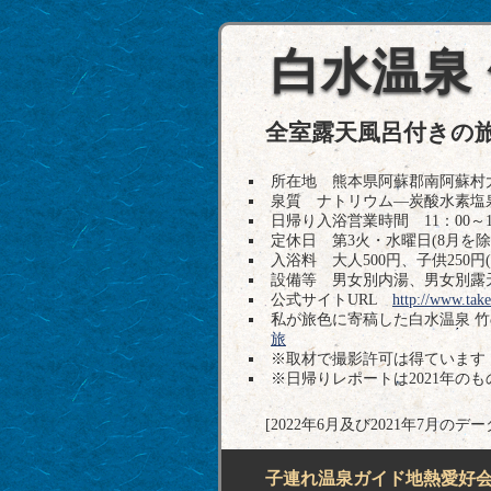
白水温泉
全室露天風呂付きの
所在地 熊本県阿蘇郡南阿蘇村大字中松2
泉質 ナトリウム―炭酸水素塩泉
日帰り入浴営業時間 11：00～1
定休日 第3火・水曜日(8月を
入浴料 大人500円、子供250円(
設備等 男女別内湯、男女別露
公式サイトURL
http://www.take
私が旅色に寄稿した白水温泉 
旅
※取材で撮影許可は得ています
※日帰りレポートは2021年の
[2022年6月及び2021年7月
子連れ温泉ガイド地熱愛好会H