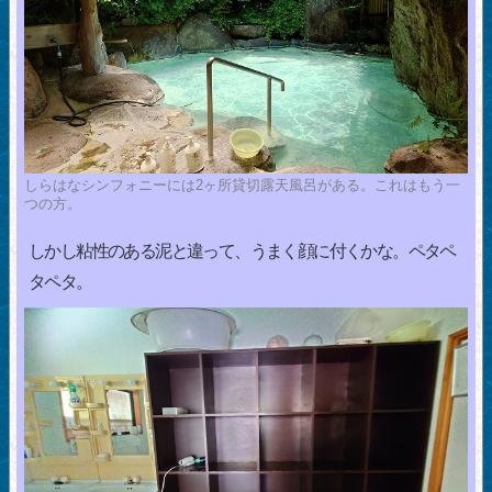
しらはなシンフォニーには2ヶ所貸切露天風呂がある。これはもう一
つの方。
しかし粘性のある泥と違って、うまく顔に付くかな。ペタペ
タペタ。