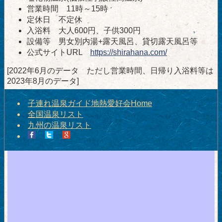
営業時間 11時～15時
定休日 不定休
入浴料 大人600円、子供300円
設備等 男女別内湯+露天風呂、貸切露天風呂等
公式サイトURL
https://shirahana.com/
[2022年6月のデータ ただし営業時間、日帰り入浴料等は
2023年8月のデータ]
子連れ温泉ガイド地熱愛好会Home
全国温泉リスト
九州の温泉リスト