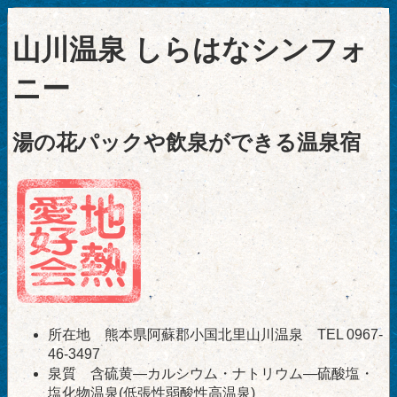
山川温泉 しらはなシンフォ
ニー
湯の花パックや飲泉ができる温泉宿
所在地 熊本県阿蘇郡小国北里山川温泉 TEL 0967-
46-3497
泉質 含硫黄―カルシウム・ナトリウム―硫酸塩・
塩化物温泉(低張性弱酸性高温泉)