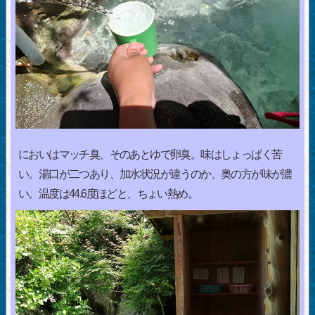
においはマッチ臭、そのあとゆで卵臭。味はしょっぱく苦
い。湯口が二つあり、加水状況が違うのか、奥の方が味が濃
い。温度は44.6度ほどと、ちょい熱め。