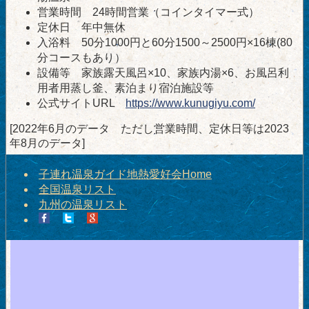
営業時間 24時間営業（コインタイマー式）
定休日 年中無休
入浴料 50分1000円と60分1500～2500円×16棟(80
分コースもあり）
設備等 家族露天風呂×10、家族内湯×6、お風呂利
用者用蒸し釜、素泊まり宿泊施設等
公式サイトURL
https://www.kunugiyu.com/
[2022年6月のデータ ただし営業時間、定休日等は2023
年8月のデータ]
子連れ温泉ガイド地熱愛好会Home
全国温泉リスト
九州の温泉リスト