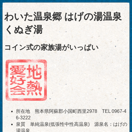
わいた温泉郷 はげの湯温泉
くぬぎ湯
コイン式の家族湯がいっぱい
所在地 熊本県阿蘇郡小国町西里2978 TEL 0967-4
6-3222
泉質 単純温泉(低張性中性高温泉) 源泉名：はげの
湯温泉