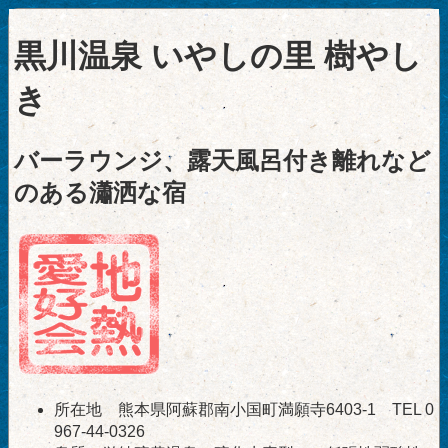
黒川温泉 いやしの里 樹やし
き
バーラウンジ、露天風呂付き離れなど
のある瀟洒な宿
所在地 熊本県阿蘇郡南小国町満願寺6403-1 TEL 0
967-44-0326