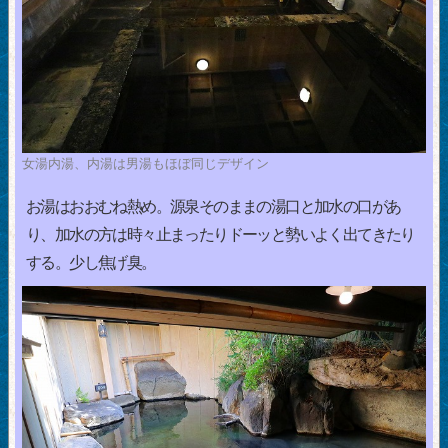
女湯内湯、内湯は男湯もほぼ同じデザイン
お湯はおおむね熱め。源泉そのままの湯口と加水の口があ
り、加水の方は時々止まったりドーッと勢いよく出てきたり
する。少し焦げ臭。