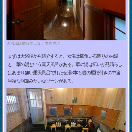
大浴場は離れではなく本館内に
まずは大浴場から紹介すると、女湯は四角い石造りの内湯
と、華の湯という露天風呂がある。華の湯は広いが見晴らし
はあまり無い露天風呂で打たせ湯3本と岩の屋根付きの中途
半端な洞窟みたいなゾーンがある。