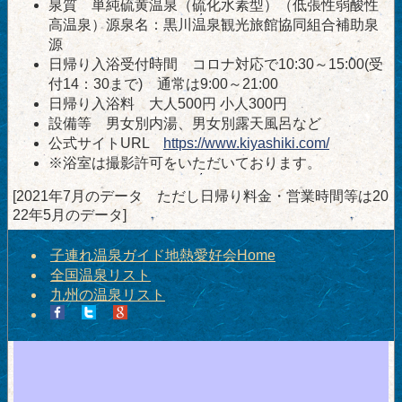
泉質 単純硫黄温泉（硫化水素型）（低張性弱酸性
高温泉）源泉名：黒川温泉観光旅館協同組合補助泉
源
日帰り入浴受付時間 コロナ対応で10:30～15:00(受
付14：30まで) 通常は9:00～21:00
日帰り入浴料 大人500円 小人300円
設備等 男女別内湯、男女別露天風呂など
公式サイトURL
https://www.kiyashiki.com/
※浴室は撮影許可をいただいております。
[2021年7月のデータ ただし日帰り料金・営業時間等は20
22年5月のデータ]
子連れ温泉ガイド地熱愛好会Home
全国温泉リスト
九州の温泉リスト