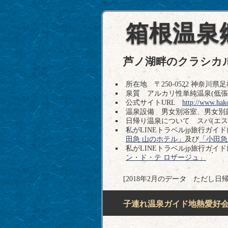
箱根温泉
芦ノ湖畔のクラシカ
所在地 〒250-0522 神奈川県足柄
泉質 アルカリ性単純温泉(低張
公式サイトURL
http://www.hak
温泉設備 男女別浴室、男女別
日帰り温泉について スパ(エ
私がLINEトラベルjp旅行ガ
田急 山のホテル」
及び
「小田急
私がLINEトラベルjp旅行ガ
ン・ド・テ ロザージュ」
[2018年2月のデータ ただし日
子連れ温泉ガイド地熱愛好会H