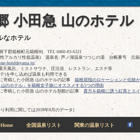
郷 小田急 山のホテル
ルなホテル
下郡箱根町元箱根80 TEL 0460-83-6321
性アルカリ性低温泉) 源泉名: 芦ノ湖温泉つつじの湯 台帳番号 元箱
one-hoteldeyama.jp/
露天風呂、ミストサウナ、圧注浴、レストラン、エステ等
ステ)を申し込めば温泉も利用できる
イドに寄稿した小田急 山のホテルの記事
箱根屈指のロケーションと伝統
 山のホテル」を箱根女子旅にオススメする5つの理由
イドに寄稿した小田急 山のホテル別館の記事
貴方を箱根に誘う紅茶とス
帰り利用に関しては2018年8月のデータ]
ome
全国温泉リスト
関東の温泉リスト