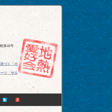
根第48号
が息づく「小
イーツ「サロ