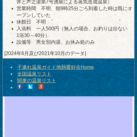
井と芦之湯第7号湧泉による蒸気造成温泉）
営業時間 不明、朝9時25分ごろ到着した時は既にオ
ープンしていた
休館日 不明
入浴料 一人500円（無人の場合、お釣りは出ない
1浴30～40分）
設備等 男女別内湯、お休み処のみ
[2024年6月及び2021年10月のデータ]
子連れ温泉ガイド地熱愛好会Home
全国温泉リスト
関東の温泉リスト