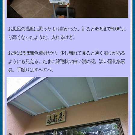
お風呂の温度は思ったより熱かった。計ると45.6度で朝6時よ
り高くなったようだ。入れるけど。
お湯はほぼ無色透明だが、少し離れて見ると薄く濁りがある
ようにも見える。たまに綿毛状の白い湯の花。淡い硫化水素
臭。手触りはすべすべ。