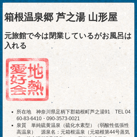
箱根温泉郷 芦之湯 山形屋
元旅館で今は閉業しているがお風呂は
入れる
所在地 神奈川県足柄下郡箱根町芦之湯91 TEL 04
60-83-6410・090-3573-0021
泉質 単純硫黄温泉（硫化水素型）（弱酸性低張性
高温泉） 源泉名：元箱根温泉（元箱根第44号蒸気