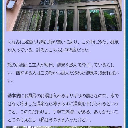
ちなみに浴室の片隅に瓶が置いてあり、この中に冷たい源泉
が入っている。計るとこちらは26.5度だった。
瓶のお湯はご主人が毎日、源泉を汲んで冷ましているらし
い。熱すぎる人はこの瓶から汲んだ冷めた源泉を混ぜればい
い。
基本的にお風呂のお湯は入れるギリギリの熱さなので、水で
はなく冷ました温泉なら薄まらずに温度を下げられるという
こと。このこだわりよ。丁寧で気遣いがある。ありがたいこ
とこのうえなし（私はそのまま入ったけど）。