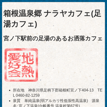
箱根温泉郷 ナラヤカフェ(足
湯カフェ)
宮ノ下駅前の足湯のあるお洒落カフェ
所在地 神奈川県足柄下郡箱根町宮ノ下404-13 TE
L 0460-82-1259
泉質 単純温泉(弱アルカリ性低張性高温泉) 源泉
名: 宮ノ下温泉(台帳番号 温泉村第67号)