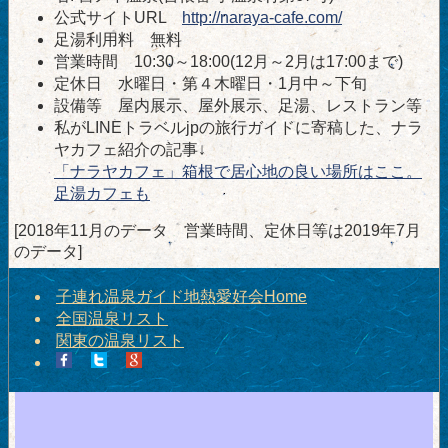
公式サイトURL
http://naraya-cafe.com/
足湯利用料 無料
営業時間 10:30～18:00(12月～2月は17:00まで)
定休日 水曜日・第４木曜日・1月中～下旬
設備等 屋内展示、屋外展示、足湯、レストラン等
私がLINEトラベルjpの旅行ガイドに寄稿した、ナラ
ヤカフェ紹介の記事↓
「ナラヤカフェ」箱根で居心地の良い場所はここ。
足湯カフェも
[2018年11月のデータ 営業時間、定休日等は2019年7月
のデータ]
子連れ温泉ガイド地熱愛好会Home
全国温泉リスト
関東の温泉リスト