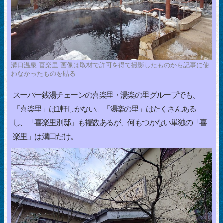
溝口温泉 喜楽里 画像は取材で許可を得て撮影したものから記事に使
わなかったものを貼る
スーパー銭湯チェーンの喜楽里・湯楽の里グループでも、
「喜楽里」は1軒しかない。「湯楽の里」はたくさんある
し、「喜楽里別邸」も複数あるが、何もつかない単独の「喜
楽里」は溝口だけ。