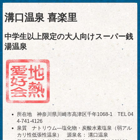
溝口温泉 喜楽里
中学生以上限定の大人向けスーパー銭
湯温泉
所在地 神奈川県川崎市高津区千年1068-1 TEL 04
4-741-4126
泉質 ナトリウム―塩化物・炭酸水素塩泉（弱アル
カリ性低張性温泉） 源泉名： 溝口温泉