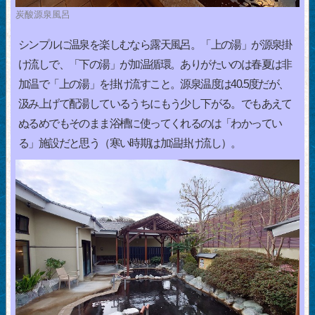
炭酸源泉風呂
シンプルに温泉を楽しむなら露天風呂。「上の湯」が源泉掛
け流しで、「下の湯」が加温循環。ありがたいのは春夏は非
加温で「上の湯」を掛け流すこと。源泉温度は40.5度だが、
汲み上げて配湯しているうちにもう少し下がる。でもあえて
ぬるめでもそのまま浴槽に使ってくれるのは「わかってい
る」施設だと思う（寒い時期は加温掛け流し）。