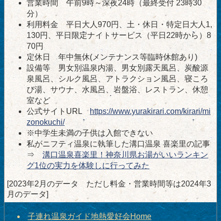
営業時間 午前9時～深夜24時（最終受付 23時30
分）
利用料金 平日大人970円、土・休日・特定日大人1,
130円、平日限定ナイトサービス（平日22時から）8
70円
定休日 年中無休(メンテナンス等臨時休館あり)
設備等 男女別温泉内湯、男女別露天風呂、炭酸源
泉風呂、シルク風呂、アトラクション風呂、寝ころ
び湯、サウナ、水風呂、岩盤浴、レストラン、休憩
室など
公式サイトURL
https://www.yurakirari.com/kirari/mi
zonokuchi/
※中学生未満の子供は入館できない
私がニフティ温泉に執筆した溝口温泉 喜楽里の記事
⇒
溝口温泉喜楽里！神奈川県お湯がいいランキン
グ1位の実力を体験しに行ってみた
[2023年2月のデータ ただし料金・営業時間等は2024年3
月のデータ]
子連れ温泉ガイド地熱愛好会Home