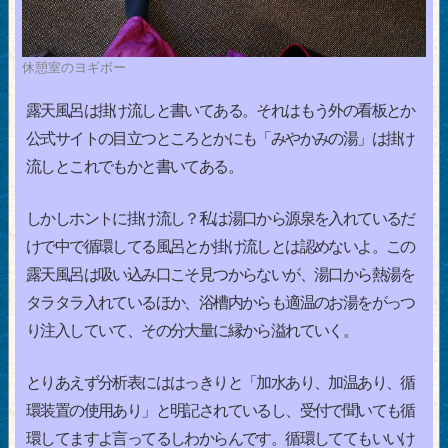
休憩室のヨギボー
露天風呂は掛け流しと書いてある。それはもう外の看板とか
公式サイトの目立つところとかにも「みやかみの湯」は掛け
流しとこれでもかと書いてある。
しかしホントに掛け流し？私は湯口から源泉を入れているだ
けで中で循環してる風呂とか掛け流しとは認めないよ。この
露天風呂は吸い込み口こそ見つからないが、湯口から熱湯を
タラタラ入れているほか、浴槽内からも適温のお湯をがっつ
り注入していて、その分大量に縁から溢れていく。
とりあえず分析表にははっきりと「加水あり、加温あり、循
環装置の使用あり」と明記されているし、受付で聞いても循
環してますよ言ってるしわからんです。循環しててもいいけ