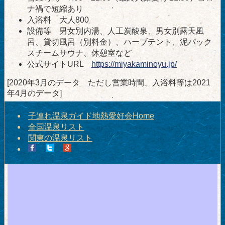
ナ禍で短縮あり
入浴料 大人800
設備等 男女別内湯、人工炭酸泉、男女別露天風
呂、貸切風呂（別料金）、ハーブテント、泥パック
スチームサウナ、休憩室など
公式サイトURL
https://miyakaminoyu.jp/
[2020年3月のデータ ただし営業時間、入浴料等は2021
年4月のデータ]
子連れ温泉ガイド地熱愛好会Home
全国温泉リスト
関東の温泉リスト