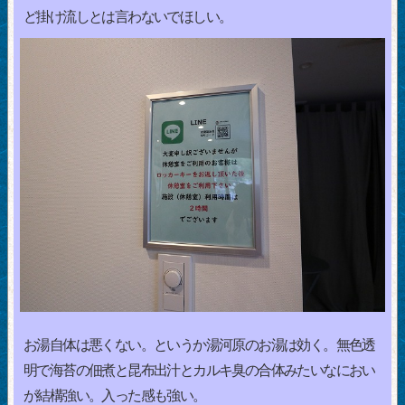
ど掛け流しとは言わないでほしい。
お湯自体は悪くない。というか湯河原のお湯は効く。無色透
明で海苔の佃煮と昆布出汁とカルキ臭の合体みたいなにおい
が結構強い。入った感も強い。