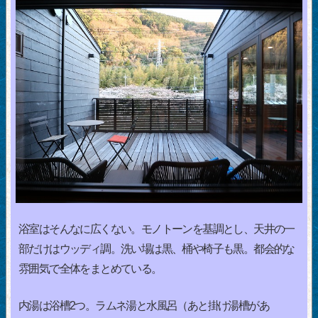
浴室はそんなに広くない。モノトーンを基調とし、天井の一
部だけはウッディ調。洗い場は黒、桶や椅子も黒。都会的な
雰囲気で全体をまとめている。
内湯は浴槽2つ。ラムネ湯と水風呂（あと掛け湯槽があ