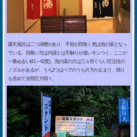
露天風呂は二つ浴槽があり、手前が四角く奥は泡の湯となっ
ている。四角い方は内湯とは手触りが違いキシつく。ここが
一番ぬるい(41～42度)。泡の湯の方は三ヵ所ぐらい圧注浴の
ノズルがあるが、うち2つはペアのうち片方が止まり、残り
も含めて全部圧力弱々。