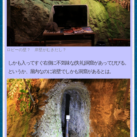
ロビーの壁？ 岸壁がむきだし？
しかも入ってすぐ右側に不気味な(失礼)洞窟があってびびる。
というか、屋内なのに岩壁でしかも洞窟があるとは。