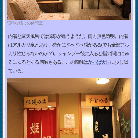
昭和な感じの休憩室
内湯と露天風呂では源泉が違うようだ。両方無色透明。内湯
はアルカリ泉とあり、確かにすべすべ感がある(でも全部アル
カリ性じゃないのか？)。シャンプー後に入ると指の間ににゅ
るにゅるとする感触もある。この感触は
かっぱ天国
に少し似
ている。