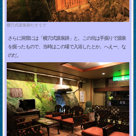
横穴式源泉跡だそうで
さらに洞窟には「横穴式源泉跡」と。この坑は手掘りで源泉
を掘ったもので、当時はこの場で入浴したとか。へえー、な
のだ。