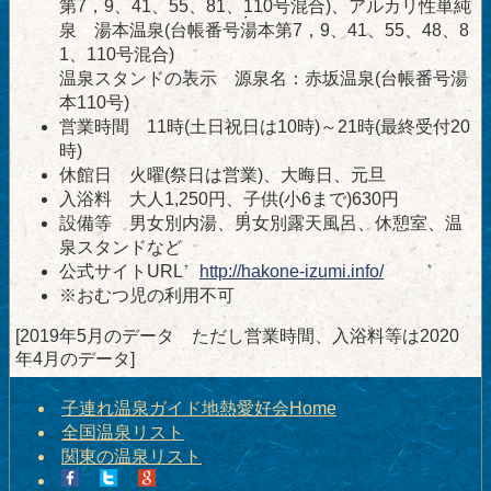
第7，9、41、55、81、110号混合)、アルカリ性単純
泉 湯本温泉(台帳番号湯本第7，9、41、55、48、8
1、110号混合)
温泉スタンドの表示 源泉名：赤坂温泉(台帳番号湯
本110号)
営業時間 11時(土日祝日は10時)～21時(最終受付20
時)
休館日 火曜(祭日は営業)、大晦日、元旦
入浴料 大人1,250円、子供(小6まで)630円
設備等 男女別内湯、男女別露天風呂、休憩室、温
泉スタンドなど
公式サイトURL
http://hakone-izumi.info/
※おむつ児の利用不可
[2019年5月のデータ ただし営業時間、入浴料等は2020
年4月のデータ]
子連れ温泉ガイド地熱愛好会Home
全国温泉リスト
関東の温泉リスト