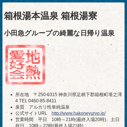
箱根湯本温泉 箱根湯寮
小田急グループの綺麗な日帰り温泉
所在地 〒250-0315 神奈川県足柄下郡箱根町塔之澤
4 TEL 0460-85-8411
泉質 アルカリ性単純温泉
公式サイトURL
http://www.hakoneyuryo.jp/
営業時間 平日 10時～21時(最終入場20時)、土日
祝日 10時～22時(最終入場21時)