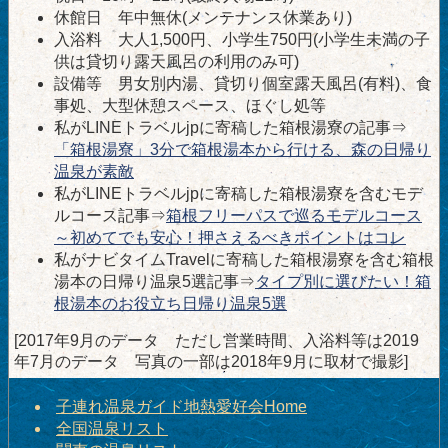
休館日 年中無休(メンテナンス休業あり)
入浴料 大人1,500円、小学生750円(小学生未満の子
供は貸切り露天風呂の利用のみ可)
設備等 男女別内湯、貸切り個室露天風呂(有料)、食
事処、大型休憩スペース、ほぐし処等
私がLINEトラベルjpに寄稿した箱根湯寮の記事⇒
「箱根湯寮」3分で箱根湯本から行ける、森の日帰り
温泉が素敵
私がLINEトラベルjpに寄稿した箱根湯寮を含むモデ
ルコース記事⇒
箱根フリーパスで巡るモデルコース
～初めてでも安心！押さえるべきポイントはコレ
私がナビタイムTravelに寄稿した箱根湯寮を含む箱根
湯本の日帰り温泉5選記事⇒
タイプ別に選びたい！箱
根湯本のお役立ち日帰り温泉5選
[2017年9月のデータ ただし営業時間、入浴料等は2019
年7月のデータ 写真の一部は2018年9月に取材で撮影]
子連れ温泉ガイド地熱愛好会Home
全国温泉リスト