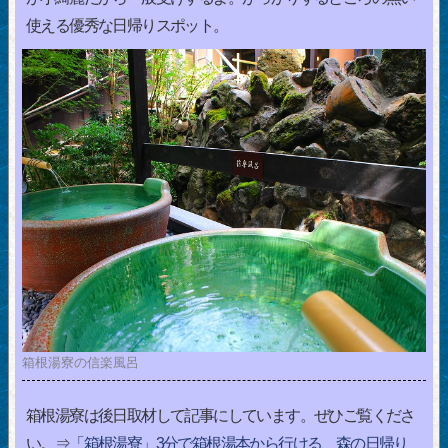
使える優秀な日帰りスポット。
箱根湯寮の信楽風呂
箱根湯寮は後日取材して記事にしています。ぜひご覧くださ
い。⇒
「箱根湯寮」3分で箱根湯本から行ける、森の日帰り