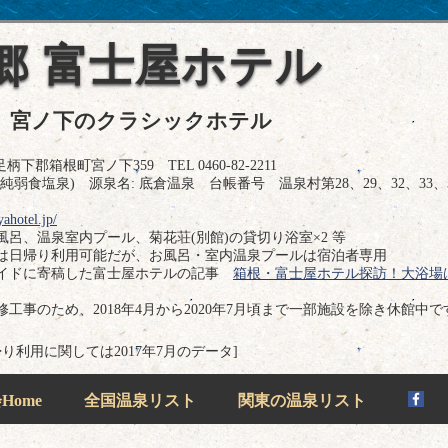
郷 富士屋ホテル
、宮ノ下のクラシックホテル
下郡箱根町宮ノ下359 TEL 0460-82-2211
弱食塩泉) 源泉名: 底倉温泉 台帳番号 温泉村第28、29、32、33、3
yahotel.jp/
呂、温泉室内プール、菊花荘(別館)の貸切り浴室×2 等
は日帰り利用可能だが、お風呂・室内温泉プールは宿泊者専用
ガイドに寄稿した富士屋ホテルの記事
箱根・富士屋ホテル探訪！大浴場
工事のため、2018年4月から2020年7月頃まで一部施設を除き休館中で
帰り利用に関しては2017年7月のデータ]
ome
全国温泉リスト
関東の温泉リスト