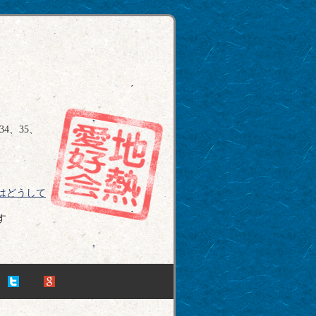
4、35、
はどうして
す