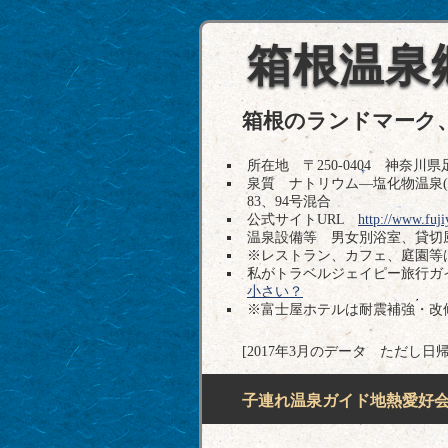
箱根温泉
箱根のランドマーク
所在地 〒250-0404 神奈川県足柄
泉質 ナトリウム―塩化物温泉(純
83、94号混合
公式サイトURL
http://www.fuji
温泉設備等 男女別浴室、貸切風
※レストラン、カフェ、庭園等
私がトラベルジェイピー旅行
小さい？
※富士屋ホテルは耐震補強・改修
[2017年3月のデータ ただし日
子連れ温泉ガイド地熱愛好会H