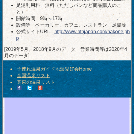
足湯利用料 無料（ただしパンなど商品購入のこ
と）
開館時間 9時～17時
設備等 ベーカリー、カフェ、レストラン、足湯等
公式サイトURL
http://www.bthjapan.com/hakone.ph
p
[2019年5月、2018年9月のデータ 営業時間等は2020年4
月のデータ]
子連れ温泉ガイド地熱愛好会Home
全国温泉リスト
関東の温泉リスト