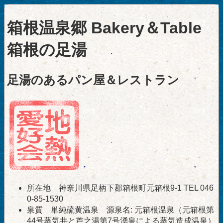
箱根温泉郷 Bakery＆Table
箱根の足湯
足湯のあるパン屋＆レストラン
所在地 神奈川県足柄下郡箱根町元箱根9-1 TEL 046
0-85-1530
泉質 単純硫黄温泉 源泉名: 元箱根温泉（元箱根第
44号蒸気井と芦之湯第7号湧泉による蒸気造成温泉）