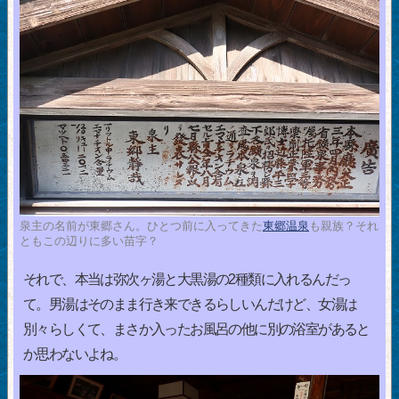
泉主の名前が東郷さん。ひとつ前に入ってきた
東郷温泉
も親族？それ
ともこの辺りに多い苗字？
それで、本当は弥次ヶ湯と大黒湯の2種類に入れるんだっ
て。男湯はそのまま行き来できるらしいんだけど、女湯は
別々らしくて、まさか入ったお風呂の他に別の浴室があると
か思わないよね。