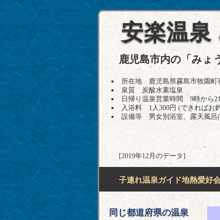
安楽温泉
鹿児島市内の「みょ
所在地 鹿児島県霧島市牧園町宿窪田41
泉質 炭酸水素塩泉
日帰り温泉営業時間 9時から2
入浴料 1人300円 (できれば
設備等 男女別浴室、露天風呂
[2019年12月のデータ]
子連れ温泉ガイド地熱愛好会H
同じ都道府県の温泉