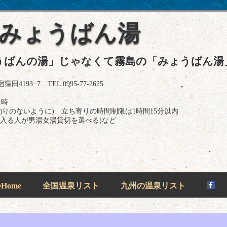
 みょうばん湯
うばんの湯」じゃなくて霧島の「みょうばん湯
93−7 TEL 0995-77-2625
1時
お釣りのないように) 立ち寄りの時間制限は1時間15分以内
(入る人が男湯女湯貸切を選べる)など
ome
全国温泉リスト
九州の温泉リスト