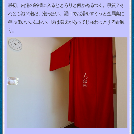
最初、内湯の浴槽に入るととろりと何かぬるつく。泉質？そ
れとも泡？泡だ、泡っぽい。湯口でお湯をすくうと金属臭に
糊っぽいいいにおい。味は塩味があってじゅわっとする舌触
り。