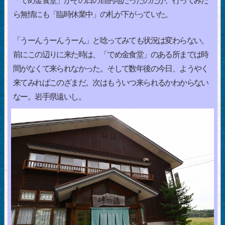
「でめ金食堂」がその日の目的地だったのだが、行ってみた
ら無情にも「臨時休業中」の札が下がっていた。
「うーんうーんうーん」と唸ってみても状況は変わらない。
前にこの辺りに来た時は、「でめ金食堂」のある所までは時
間がなくて来られなかった。そして数年後の今日、ようやく
来てみればこのざまだ。次はもういつ来られるかわからない
なー。岩手県遠いし。