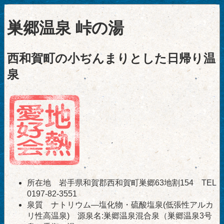
巣郷温泉 峠の湯
西和賀町の小ぢんまりとした日帰り温
泉
所在地 岩手県和賀郡西和賀町巣郷63地割154 TEL
0197-82-3551
泉質 ナトリウム―塩化物・硫酸塩泉(低張性アルカ
リ性高温泉) 源泉名:巣郷温泉混合泉（巣郷温泉3号