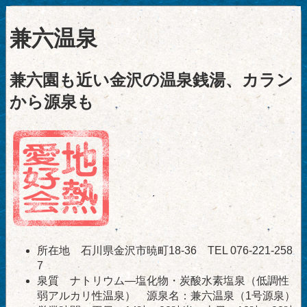
兼六温泉
兼六園も近い金沢の温泉銭湯、カラン
から源泉も
所在地 石川県金沢市暁町18-36 TEL 076-221-258
7
泉質 ナトリウム―塩化物・炭酸水素塩泉（低調性
弱アルカリ性温泉） 源泉名：兼六温泉（1号源泉）