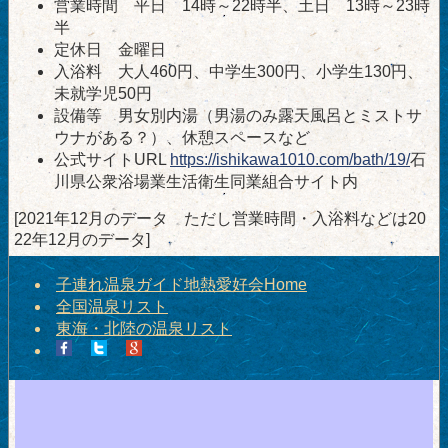
営業時間 平日 14時～22時半、土日 13時～23時
半
定休日 金曜日
入浴料 大人460円、中学生300円、小学生130円、
未就学児50円
設備等 男女別内湯（男湯のみ露天風呂とミストサ
ウナがある？）、休憩スペースなど
公式サイトURL
https://ishikawa1010.com/bath/19/
石
川県公衆浴場業生活衛生同業組合サイト内
[2021年12月のデータ ただし営業時間・入浴料などは20
22年12月のデータ]
子連れ温泉ガイド地熱愛好会Home
全国温泉リスト
東海・北陸の温泉リスト