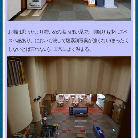
お湯は思ったより濃いめの塩っぽい系で、肌触りも少しスベ
スベ感あり。においも決して塩素消毒臭が強くない(まったく
しないとは言わない)。非常によく温まる。