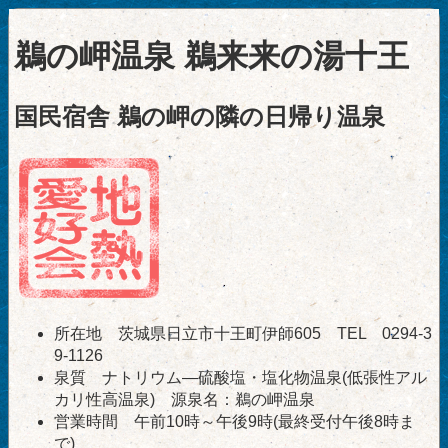
鵜の岬温泉 鵜来来の湯十王
国民宿舎 鵜の岬の隣の日帰り温泉
所在地 茨城県日立市十王町伊師605 TEL 0294-3
9-1126
泉質 ナトリウム―硫酸塩・塩化物温泉(低張性アル
カリ性高温泉) 源泉名：鵜の岬温泉
営業時間 午前10時～午後9時(最終受付午後8時ま
で)