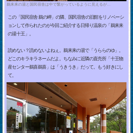
鵜来来の湯と国民宿舎は中で繋がっているように見えるが…
この「国民宿舎 鵜の岬」の隣、国民宿舎の旧館をリノベーシ
ョンして作られたのが今回ご紹介する日帰り温泉の「鵜来来
の湯十王」。
読めない？読めないよねぇ。鵜来来の湯で「うららのゆ」。
どこのキラキラネームだよ。ちなみに近隣の直売所「十王物
産センター鵜喜鵜喜」は「うきうき」だって。もう好きにし
て。