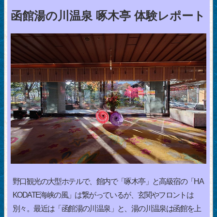
函館湯の川温泉 啄木亭 体験レポート
野口観光の大型ホテルで、館内で「啄木亭」と高級宿の「HA
KODATE海峡の風」は繋がっているが、玄関やフロントは
別々。最近は「函館湯の川温泉」と、湯の川温泉は函館を上