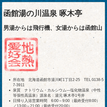
函館湯の川温泉 啄木亭
男湯からは飛行機、女湯からは函館山
所在地 北海道函館市湯川町1丁目2-25 TEL 0138-5
7-3911
泉質 ナトリウム・カルシウム―塩化物温泉（中性
等張性高温泉）源泉名：湯元 啄木亭1号井
日帰り入浴営業時間 6:00～9:00（最終受付8:00）
／13:00～21:00（最終受付20:00）