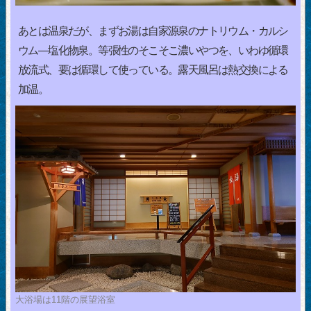
あとは温泉だが、まずお湯は自家源泉のナトリウム・カルシ
ウム―塩化物泉。等張性のそこそこ濃いやつを、いわゆ循環
放流式、要は循環して使っている。露天風呂は熱交換による
加温。
大浴場は11階の展望浴室