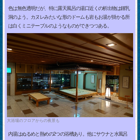
色は無色透明だが、特に露天風呂の湯口近くの析出物は鍾乳
洞のよう。カヌレみたいな形のドームも岩もお湯が掛かる所
は白くミニテーブルのようなものができつつある。
大浴場のフロアからの夜景も
内湯はぬるめと熱めの2つの浴槽あり。他にサウナと水風呂