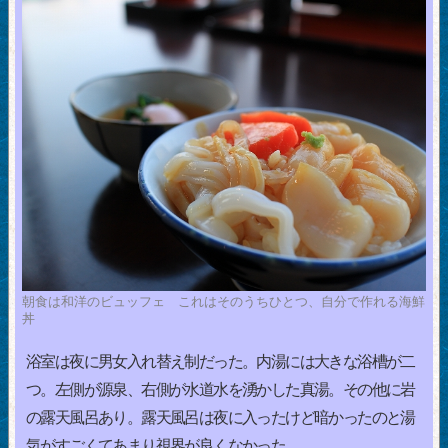
朝食は和洋のビュッフェ これはそのうちひとつ、自分で作れる海鮮
丼
浴室は夜に男女入れ替え制だった。内湯には大きな浴槽が二
つ。左側が源泉、右側が水道水を湧かした真湯。その他に岩
の露天風呂あり。露天風呂は夜に入ったけど暗かったのと湯
気がすごくてあまり視界が良くなかった。