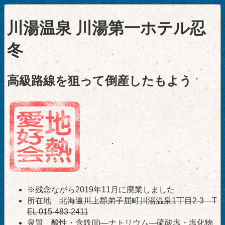
川湯温泉 川湯第一ホテル忍
冬
高級路線を狙って倒産したもよう
※残念ながら2019年11月に廃業しました
所在地
北海道川上郡弟子屈町川湯温泉1丁目2-3 T
EL 015-483-2411
泉質 酸性・含鉄(II)―ナトリウム―硫酸塩・塩化物