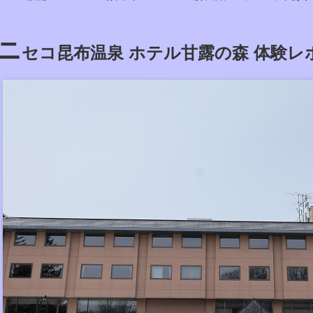
ニ
セコ昆布温泉 ホテル甘露の森 体験レ