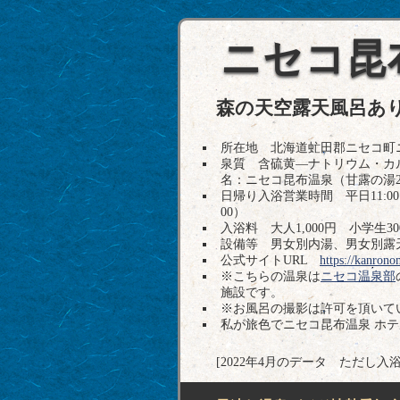
ニセコ昆
森の天空露天風呂あ
所在地 北海道虻田郡ニセコ町ニセコ41
泉質 含硫黄―ナトリウム・カ
名：ニセコ昆布温泉（甘露の湯
日帰り入浴営業時間 平日11:00～
00）
入浴料 大人1,000円 小学生3
設備等 男女別内湯、男女別露
公式サイトURL
https://kanrono
※こちらの温泉は
ニセコ温泉部
施設です。
※お風呂の撮影は許可を頂いて
私が旅色でニセコ昆布温泉 ホ
[2022年4月のデータ ただし入