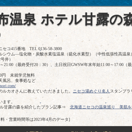
布温泉 ホテル甘露の
り
5番地 TEL 0136-58-3800
ルシウム―塩化物・炭酸水素塩温泉（硫化水素型）（中性低張性高温泉
2号井）
21:00（最終受付20：30）、土日祝日GWSW年末年始11:00～17:00（
00円 未就学児無料
天風呂、食事処など
mori.com/
のルカオさんに教えていただきました。
ニセコ湯めぐり名人
スタンプラ
います。
テル甘露の森を紹介したプラン記事⇒
北海道ニセコの温泉巡り 美肌を
浴料・営業時間等は2023年4月のデータ]