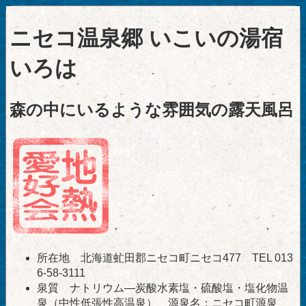
ニセコ温泉郷 いこいの湯宿
いろは
森の中にいるような雰囲気の露天風呂
所在地 北海道虻田郡ニセコ町ニセコ477 TEL 013
6-58-3111
泉質 ナトリウム―炭酸水素塩・硫酸塩・塩化物温
泉（中性低張性高温泉） 源泉名：ニセコ町源泉