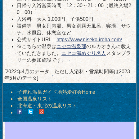
日帰り入浴営業時間 12：30～21：00（最終入場2
0：00）
入浴料 大人 1,000円、子供500円
設備等 男女別内湯、男女別露天風呂、寝湯、サウ
ナ、水風呂、休憩室など
公式サイトURL
https://www.niseko-iroha.com/
※こちらの温泉は
ニセコ温泉部
のルカオさんに教え
ていただきました。
ニセコ湯めぐり名人
スタンプラ
リーの参加施設です。
[2022年4月のデータ ただし入浴料・営業時間等は2023
年5月のデータ]
子連れ温泉ガイド地熱愛好会Home
全国温泉リスト
北海道・東北の温泉リスト