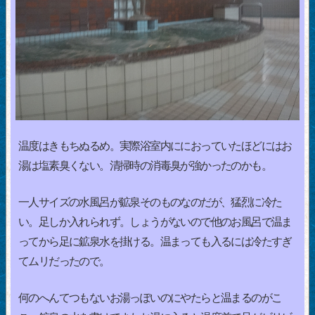
温度はきもちぬるめ。実際浴室内ににおっていたほどにはお
湯は塩素臭くない。清掃時の消毒臭が強かったのかも。
一人サイズの水風呂が鉱泉そのものなのだが、猛烈に冷た
い。足しか入れられず。しょうがないので他のお風呂で温ま
ってから足に鉱泉水を掛ける。温まっても入るには冷たすぎ
てムリだったので。
何のへんてつもないお湯っぽいのにやたらと温まるのがこ