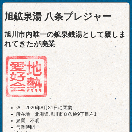
旭鉱泉湯 八条プレジャー
旭川市内唯一の鉱泉銭湯として親しま
れてきたが廃業
※ 2020年8月31日に閉業
所在地 北海道旭川市８条通9丁目左1
泉質 不明
営業時間