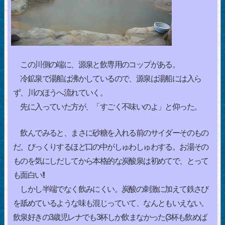
この川側の端に、源泉と飲専用のコップがある。
冷鉱泉で湯船は沸かしているので、源泉は湯船には入ら
ず、川のほうへ流れていく。
先に入っていた方が、「すごく不味いのよ」と仰った。
飲んでみると、まさに砂糖を入れる前のサイダーそのもの
だ。びっくりするほど口の中がしゅわしゅわする。お湯その
ものを気にしだしてから本格的な炭酸泉は初めてで、とって
も面白い!!
しかし半端でなく飲みにくい。炭酸の刺激に加えて鉄さび
を舐めているような味も混じっていて、なんともいえない。
飲泉好きの3歳児レナでも3杯しか飲まなかった(3杯も飲めば