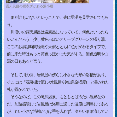
露天風呂の脱衣所がある湯小屋
まだ誰もいないということで、先に男湯を見学させてもら
う。
川沿いの露天風呂は岩風呂になっていて、何色といったら
いいんだろう、少し黄色っぽいオリーブグリーンの濁り湯。
ここのお湯は時間経過や天候とともに色が変わるタイプで、
前に来た時はもっと黄色っぽかった気がする。無色透明や白
濁の日もあると言う。
そして川の側、岩風呂の傍らに小さな円形の浴槽があり、
そこには「源泉掛け流し<水風呂>冷鉱泉(24.5度)」と書かれた
札が置かれていた。
そうなのだ、この滝沢温泉、もともとは冷たい温泉なの
だ。加熱循環して岩風呂は浴用に適した温度に調整してある
が、丸い小さな浴槽だけは手を入れず、冷たいまま流してい