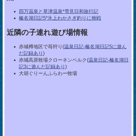
四万温泉と草津温泉*雪見日和旅行記
榛名湖日記5*氷上わかさぎ釣りに挑戦
近隣の子連れ遊び場情報
赤城樽地区で苺狩り(
温泉日記-榛名湖日記5に遊ん
だ記録あり
)
赤城高原牧場クローネンベルク(
温泉日記-榛名湖日
記3に遊んだ記録あり
)
大胡ぐりーんふらわー牧場