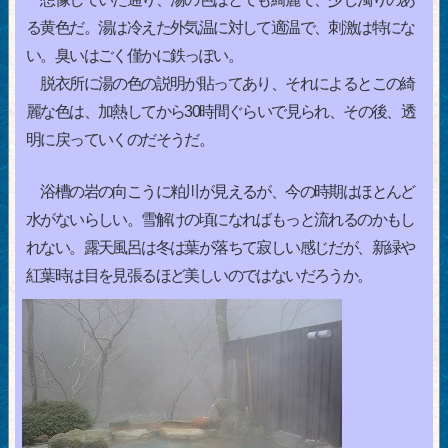
る黄色だ。湯は冷えた外気温に対して適温で、刺激は特にな
い。臭いはごく僅かに鉄っぽい。
脱衣所に湯の色の説明が貼ってあり、それによるとこの綺
麗な色は、加熱してから30時間ぐらいで見られ、その後、透
明に戻っていくのだそうだ。
浴槽の岩の向こうに粕川が見えるが、今の時期はほとんど
水がないらしい。雪解けの頃になればもっと流れるのかもし
れない。露天風呂は冬は葉が落ちて寂しい感じだが、新緑や
紅葉時は目を見張るほど美しいのではないだろうか。