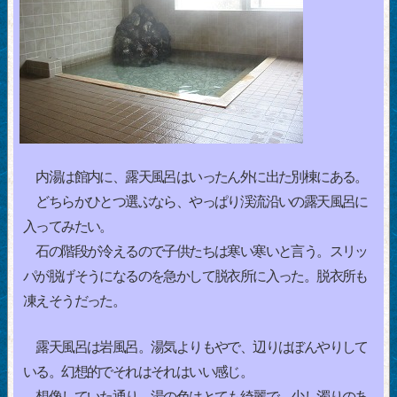
内湯は館内に、露天風呂はいったん外に出た別棟にある。
どちらかひとつ選ぶなら、やっぱり渓流沿いの露天風呂に
入ってみたい。
石の階段が冷えるので子供たちは寒い寒いと言う。スリッ
パが脱げそうになるのを急かして脱衣所に入った。脱衣所も
凍えそうだった。
露天風呂は岩風呂。湯気よりもやで、辺りはぼんやりして
いる。幻想的でそれはそれはいい感じ。
想像していた通り、湯の色はとても綺麗で、少し濁りのあ