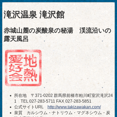
滝沢温泉 滝沢館
赤城山麓の炭酸泉の秘湯 渓流沿いの
露天風呂
所在地 〒371-0202 群馬県前橋市粕川町室沢滝沢24
1 TEL 027-283-5711 FAX 027-283-5851
公式サイトURL
http://www.takizawakan.com/
泉質 カルシウム・ナトリウム・マグネシウム・炭