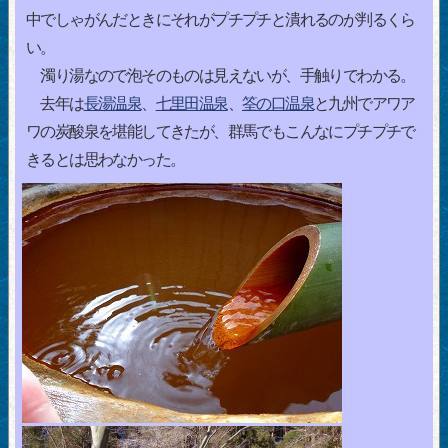
中でしゃがんだときにそれがプチプチと潰れるのが判るくら
い。
濁り湯なので泡そのものは見えないが、手触りでわかる。
去年は
長湯温泉
、
七里田温泉
、
筌の口温泉
と九州でアワア
ワの炭酸泉を堪能してきたが、群馬でもこんなにプチプチで
きるとは思わなかった。