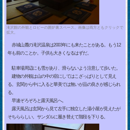
滝沢館の外観とロビーの囲炉裏スペース。画像は両方ともクリックで
拡大。
赤城山麓の滝沢温泉は2003年にも来たことがある。もう12
年も前のことか。子供も大きくなるはずだ。
駐車場周辺にも雪があり、滑らないよう注意して歩いた。
建物の外観は山の中の宿にしてはこざっぱりとして見え
る。玄関から中に入ると華美では無いが品の良さが感じられ
る。
早速ぞろぞろと露天風呂へ。
露天風呂は玄関から見て左手に独立した湯小屋が見えたが
そちららしい。サンダルに履き替えて階段を下りる。