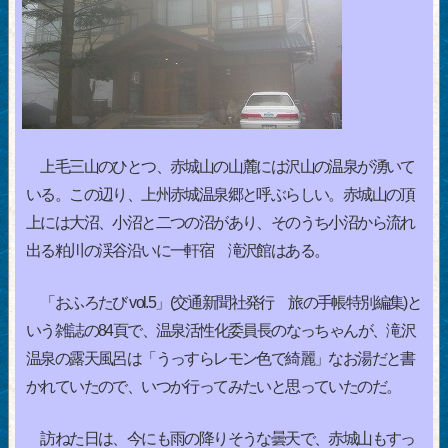
上毛三山のひとつ、赤城山の山麓には沢山の温泉が湧いて
いる。この辺り、上州赤城温泉郷と呼ぶらしい。赤城山の頂
上には大沼、小沼と二つの沼があり、そのうち小沼から流れ
出る粕川の渓谷沿いに一軒宿 滝沢館はある。
「おふろたび vol.5」(交通新聞社発行 旅の手帳特別編集)と
いう雑誌の84頁で、温泉活性化委員長のなっちゃんが、滝沢
温泉の露天風呂は「うっすらレモン色で綺麗」なお湯だと書
かれていたので、いつか行ってみたいと思っていたのだ。
訪ねた日は、今にも雨の降りそうな曇天で、赤城山もすっ