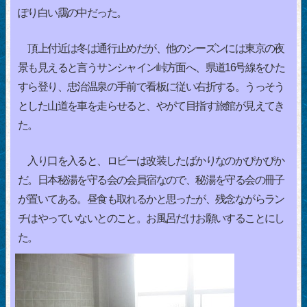
ぽり白い靄の中だった。
頂上付近は冬は通行止めだが、他のシーズンには東京の夜
景も見えると言うサンシャイン峠方面へ、県道16号線をひた
すら登り、忠治温泉の手前で看板に従い右折する。うっそう
とした山道を車を走らせると、やがて目指す旅館が見えてき
た。
入り口を入ると、ロビーは改装したばかりなのかぴかぴか
だ。日本秘湯を守る会の会員宿なので、秘湯を守る会の冊子
が置いてある。昼食も取れるかと思ったが、残念ながらラン
チはやっていないとのこと。お風呂だけお願いすることにし
た。