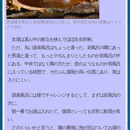
男湯露天風呂と源泉槽(源泉かけ流し)。露天風呂全体の画像はクリッ
クで拡大。
女湯は真ん中の衝立を挟んでほぼ左右対称。
ただ、丸い源泉風呂はちょっと違った。岩風呂の隣にあっ
た男湯と違って、もっと小ぢんまりとしたものが岩風呂の中
にある。中央ではなく隅の方だが、壺のようなものが岩風呂
に入っている状態で、そのぶん湯面が高い位置にあり、実は
入りにくい。
源泉風呂には後でチャレンジするとして、まずは岩風呂の
方に。
朝一番でお湯は入れたて。循環といっても非常に鮮度が良
い。
どのくらいかと言うと、膝の裏側に泡が沢山ついてお湯の