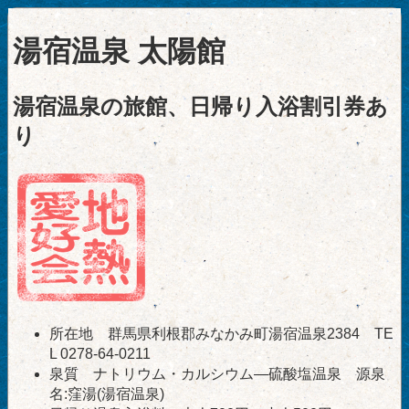
湯宿温泉 太陽館
湯宿温泉の旅館、日帰り入浴割引券あ
り
所在地 群馬県利根郡みなかみ町湯宿温泉2384 TE
L 0278-64-0211
泉質 ナトリウム・カルシウム―硫酸塩温泉 源泉
名:窪湯(湯宿温泉)