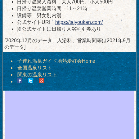
日帰り温泉入浴料 大人700円、小人500円
日帰り温泉営業時間 11～21時
設備等 男女別内湯
公式サイトURI
https://taiyoukan.com/
※公式サイトに日帰り入浴割引券あり
[2020年12月のデータ 入浴料、営業時間等は2021年9月
のデータ]
子連れ温泉ガイド地熱愛好会Home
全国温泉リスト
関東の温泉リスト