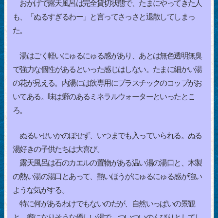
おかげで露天風呂は完全貸切状態で、たまにやってきた人
も、「ぬるすぎるわー」と言ってさっさと退散してしまっ
た。
湯はごく軽いにゅるにゅる感があり、あとは無色透明無臭
で強力な個性があるといった感じはしない。たまに細かい湯
の花が見える。内湯には飲専用にプラスチックのコップがお
いてある。味は癖のあるミネラルウォーターといったとこ
ろ。
ぬるいせいかのぼせず、いつまでも入っていられる。ぬる
湯好きの子供たちは大喜び。
露天風呂は石のカエルの置物がある温い湯の湯口と、木製
の熱い湯の湯口とあって、熱いほうがにゅるにゅる感が強い
ような気がする。
特に何があるわけでもないのだが、自然いっぱいの景観
と、癖になりそうな優しい湯で、ついついのんびりとしてし