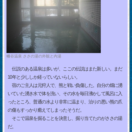
幡谷温泉 ささの湯の外観と内湯
伝説のある温泉は多いが、ここの伝説はまた新しい。まだ
10年と少ししか経っていないらしい。
宿のご主人は元狩人で、熊と戦い負傷した。自分の畑に湧
いていた湧き水で体を洗い、その水を毎日沸かして風呂に入
ったところ、普通の水より非常に温まり、治りの悪い熊の爪
の傷もすっかり癒えてしまったそうだ。
そこで温泉を掘ることを決意し、掘り当てたのがささの湯
だ。