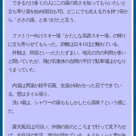
できるだけ多くの人にこの湯の良さを知ってもらいたいと
立ち寄り湯を始め(宿泊も可)、どこにでも生える力を持つ笹か
ら「ささの湯」と名づけたと言う。
ファミリー向けスキー場「かたしな高原スキー場」の帰り
に立ち寄らせてもらった。距離は11キロほど離れている。
外観は、民宿といったたたずまい。地元の方の利用が多い
と聞いていたが、飛び石連休の合間の平日で駐車場はかなり
うまっていた。
内湯は男湯が鉄平石風、女湯が緑がかった石でできてい
る。壁はタイル張り。
洗い場は、シャワーの湯ももしかしたら源泉？という感じ
だ。
露天風呂は川沿い。外側の岩のところまで行って見下ろせ
ば、片品川の支流、塗川が流れている。もうちょっと雪があ