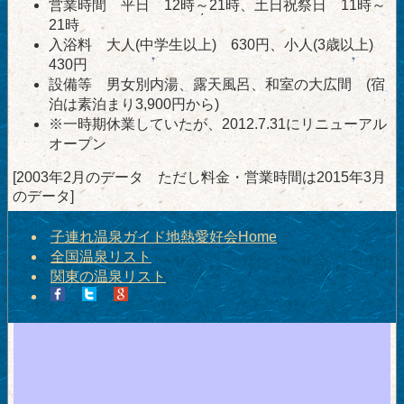
営業時間 平日 12時～21時、土日祝祭日 11時～
21時
入浴料 大人(中学生以上) 630円、小人(3歳以上)
430円
設備等 男女別内湯、露天風呂、和室の大広間 (宿
泊は素泊まり3,900円から)
※一時期休業していたが、2012.7.31にリニューアル
オープン
[2003年2月のデータ ただし料金・営業時間は2015年3月
のデータ]
子連れ温泉ガイド地熱愛好会Home
全国温泉リスト
関東の温泉リスト