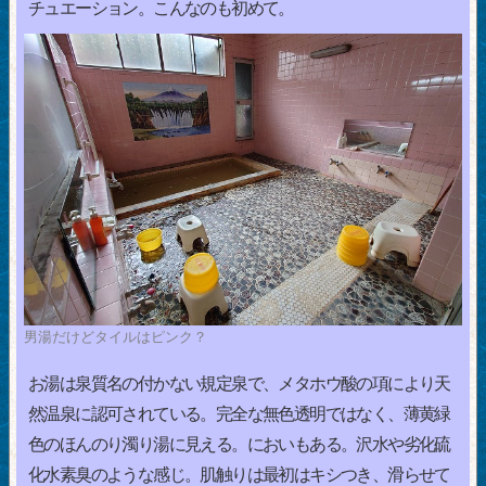
チュエーション。こんなのも初めて。
男湯だけどタイルはピンク？
お湯は泉質名の付かない規定泉で、メタホウ酸の項により天
然温泉に認可されている。完全な無色透明ではなく、薄黄緑
色のほんのり濁り湯に見える。においもある。沢水や劣化硫
化水素臭のような感じ。肌触りは最初はキシつき、滑らせて