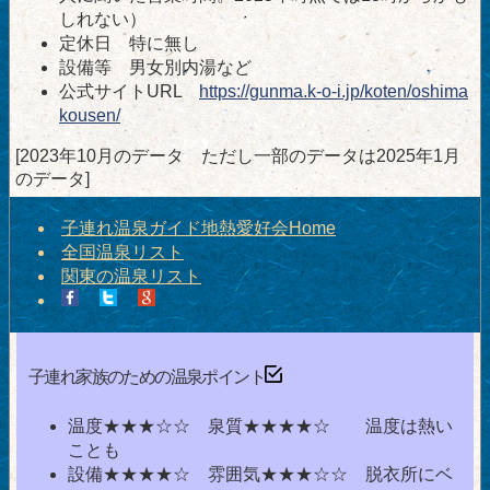
しれない）
定休日 特に無し
設備等 男女別内湯など
公式サイトURL
https://gunma.k-o-i.jp/koten/oshima
kousen/
[2023年10月のデータ ただし一部のデータは2025年1月
のデータ]
子連れ温泉ガイド地熱愛好会Home
全国温泉リスト
関東の温泉リスト
子連れ家族のための温泉ポイント
温度★★★☆☆ 泉質★★★★☆ 温度は熱い
ことも
設備★★★★☆ 雰囲気★★★☆☆ 脱衣所にベ