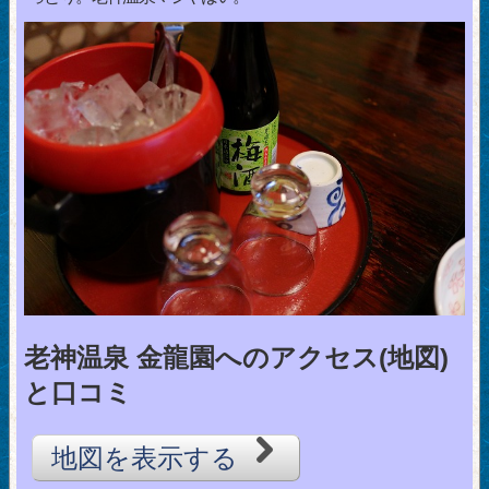
老神温泉 金龍園へのアクセス(地図)
と口コミ
地図を表示する