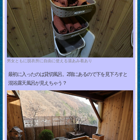
男女ともに脱衣所に自由に使える湯あみ着あり
最初に入ったのは貸切風呂。2階にあるので下を見下ろすと
混浴露天風呂が見えちゃう？