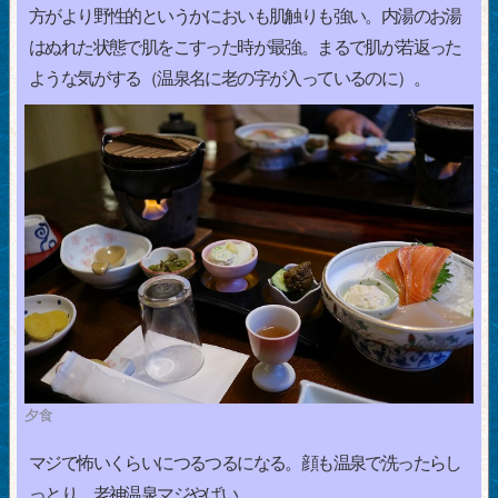
方がより野性的というかにおいも肌触りも強い。内湯のお湯
はぬれた状態で肌をこすった時が最強。まるで肌が若返った
ような気がする（温泉名に老の字が入っているのに）。
夕食
マジで怖いくらいにつるつるになる。顔も温泉で洗ったらし
っとり。老神温泉マジやばい。