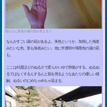
指の上に朱色の湯の花が見える？
なんかすごい湯の花があるよ。朱色というか、加熱した海老
みたいな色、形も海老みたい。他に半透明や薄墨色の湯の花
も。
ここは41度ほどのぬるさで柔らかいゆで卵臭がする。ぬるぬ
るではなくするんするんと肌を滑るようなあたりの優しい感
触。ぬるいのにめちゃめちゃ温まる。