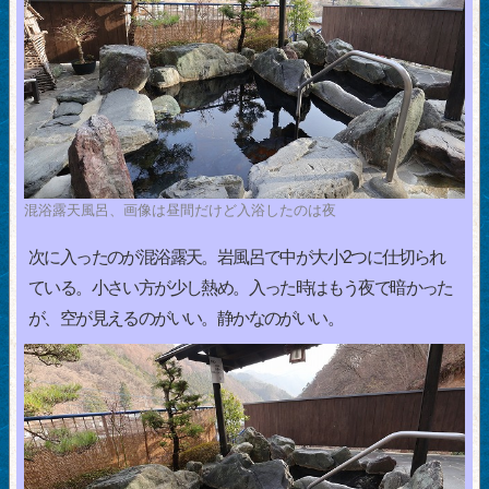
混浴露天風呂、画像は昼間だけど入浴したのは夜
次に入ったのが混浴露天。岩風呂で中が大小2つに仕切られ
ている。小さい方が少し熱め。入った時はもう夜で暗かった
が、空が見えるのがいい。静かなのがいい。