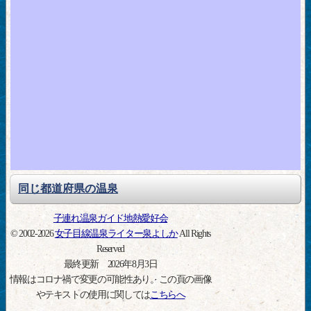
同じ都道府県の温泉