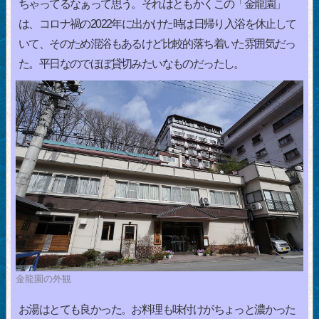
ちゃってるなぁって思う。それはともかくこの「金龍園」
は、コロナ禍の2022年に出かけた時は日帰り入浴を休止して
いて、そのため混浴もあるけど比較的落ち着いた雰囲気だっ
た。平日なのでほぼ貸切みたいなものだったし。
金龍園の外観
お湯はとても良かった。お料理も味付けがちょっと濃かった