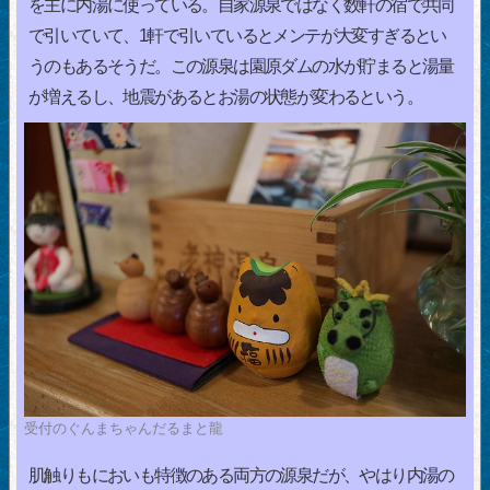
を主に内湯に使っている。自家源泉ではなく数軒の宿で共同
で引いていて、1軒で引いているとメンテが大変すぎるとい
うのもあるそうだ。この源泉は園原ダムの水が貯まると湯量
が増えるし、地震があるとお湯の状態が変わるという。
受付のぐんまちゃんだるまと龍
肌触りもにおいも特徴のある両方の源泉だが、やはり内湯の