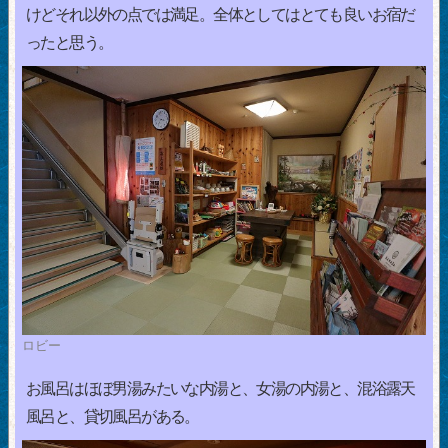
けどそれ以外の点では満足。全体としてはとても良いお宿だ
ったと思う。
ロビー
お風呂はほぼ男湯みたいな内湯と、女湯の内湯と、混浴露天
風呂と、貸切風呂がある。