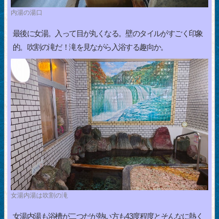
内湯の湯口
最後に女湯。入って目が丸くなる。壁のタイルがすごく印象
的。吹割の滝だ！滝を見ながら入浴する趣向か。
女湯内湯は吹割の滝
女湯内湯も浴槽が二つだが熱い方も43度程度とそんなに熱く