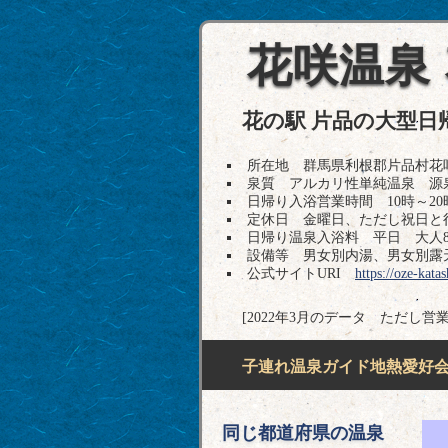
花咲温泉
花の駅 片品の大型日
所在地 群馬県利根郡片品村花咲1113 
泉質 アルカリ性単純温泉 源
日帰り入浴営業時間 10時～2
定休日 金曜日、ただし祝日と
日帰り温泉入浴料 平日 大人80
設備等 男女別内湯、男女別露
公式サイトURI
https://oze-kata
[2022年3月のデータ ただし営
子連れ温泉ガイド地熱愛好会H
同じ都道府県の温泉