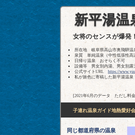
新平湯温
女将のセンスが爆発
所在地 岐阜県高山市奥飛騨温泉郷一重
泉質 単純温泉（中性低張性高温
日帰り温泉 おそらく不可
設備等 男女別内湯、男女別露
公式サイトURL
https://www.yu
私が旅色に寄稿した新平湯温泉
[2021年6月のデータ ただし料
子連れ温泉ガイド地熱愛好会H
同じ都道府県の温泉