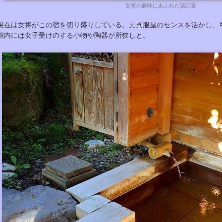
女将の趣味にあふれた談話室
現在は女将がこの宿を切り盛りしている。元呉服屋のセンスを活かし、
館内には女子受けのする小物や陶器が所狭しと。