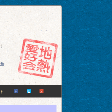
泉）
景旅
ト