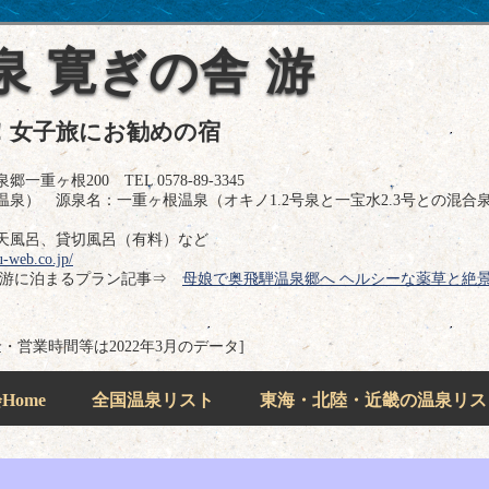
泉 寛ぎの舎 游
！女子旅にお勧めの宿
ヶ根200 TEL 0578-89-3345
泉） 源泉名：一重ヶ根温泉（オキノ1.2号泉と一宝水2.3号との混合
天風呂、貸切風呂（有料）など
u-web.co.jp/
 游に泊まるプラン記事⇒
母娘で奥飛騨温泉郷へ ヘルシーな薬草と絶
金・営業時間等は2022年3月のデータ]
ome
全国温泉リスト
東海・北陸・近畿の温泉リス