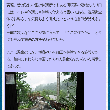
実際、昔ばなしの里の休憩所でもある田項家の建物の入り口
にはトイレや休憩にも無料で使えると書いてある。温泉街全
体でお客さまを気持ちよく迎えたいという心意気が見えるよ
うだ。
三歳の次女などここが気に入って、「ここに住みたい」とダ
ダを捏ねて施設の方を笑わせていた。
ここは温泉のほか、機織やわら細工を体験できる施設があ
る。館内にもわらじや藁で作られた動物などいろいろ展示し
てあった。