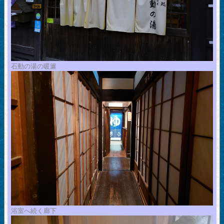
石動の湯の暖簾
浴室へ続く廊下