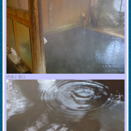
内湯と湯口