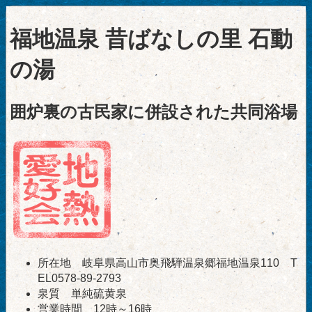
福地温泉 昔ばなしの里 石動
の湯
囲炉裏の古民家に併設された共同浴場
所在地 岐阜県高山市奥飛騨温泉郷福地温泉110 T
EL0578-89-2793
泉質 単純硫黄泉
営業時間 12時～16時