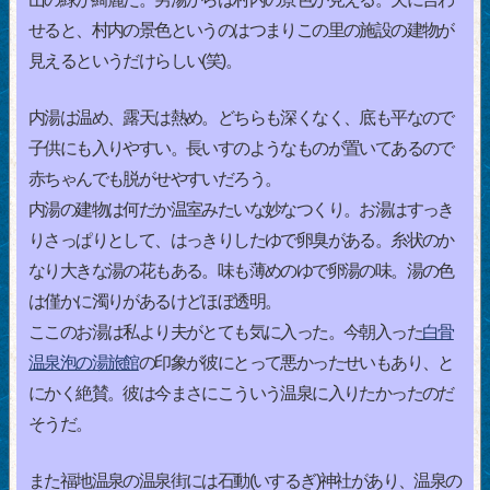
せると、村内の景色というのはつまりこの里の施設の建物が
見えるというだけらしい(笑)。
内湯は温め、露天は熱め。どちらも深くなく、底も平なので
子供にも入りやすい。長いすのようなものが置いてあるので
赤ちゃんでも脱がせやすいだろう。
内湯の建物は何だか温室みたいな妙なつくり。お湯はすっき
りさっぱりとして、はっきりしたゆで卵臭がある。糸状のか
なり大きな湯の花もある。味も薄めのゆで卵湯の味。湯の色
は僅かに濁りがあるけどほぼ透明。
ここのお湯は私より夫がとても気に入った。今朝入った
白骨
温泉泡の湯旅館
の印象が彼にとって悪かったせいもあり、と
にかく絶賛。彼は今まさにこういう温泉に入りたかったのだ
そうだ。
また福地温泉の温泉街には石動(いするぎ)神社があり、温泉の