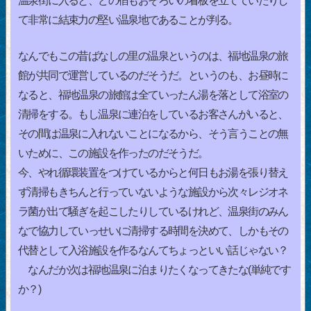
温泉街に入ると、どの宿もおそろいの看板を立てていたりし
て非常に結束力の堅い温泉地であることが判る。
なんでもこの昔ばなしの里の温泉というのは、福地温泉の旅
館が共同で運営しているのだそうだ。というのも、お昼時に
なると、福地温泉の旅館は全ていったん湯を落として浴室の
清掃をする。もし温泉に連泊をしているお客さんがいると、
その間は温泉に入れないことになるから、そう言うことの無
いために、この施設を作ったのだそうだ。
今、やれ循環装置をつけているからと何日もお湯を張り替え
ず清掃もきちんと行っていないような施設から次々レジオネ
ラ菌が出て騒ぎを起こしたりしているけれど、温泉街のみん
なで協力していっせいに清掃する時間を決めて、しかもその
代替として入浴施設を作るなんてちょっといい話じゃない？
なんだか次は福地温泉に泊まりたくなってきたな(単純です
か？)