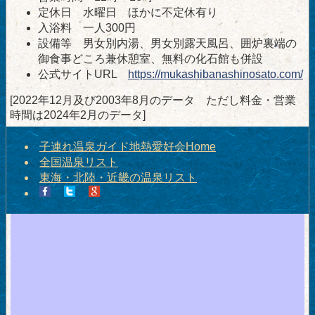
定休日 水曜日 ほかに不定休有り
入浴料 一人300円
設備等 男女別内湯、男女別露天風呂、囲炉裏端の
御食事どころ兼休憩室、無料の化石館も併設
公式サイトURL
https://mukashibanashinosato.com/
[2022年12月及び2003年8月のデータ ただし料金・営業
時間は2024年2月のデータ]
子連れ温泉ガイド地熱愛好会Home
全国温泉リスト
東海・北陸・近畿の温泉リスト