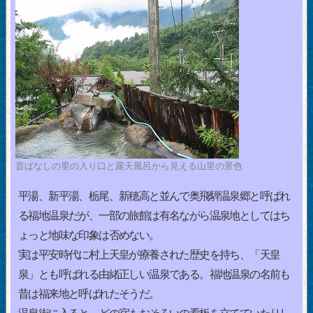
昔ばなしの里の入り口と露天風呂から見える山里の景色
平湯、新平湯、栃尾、新穂高と並んで奥飛騨温泉郷と呼ばれ
る福地温泉だが、一部の旅館は有名ながら温泉地としてはち
ょっと地味な印象は否めない。
実は平安時代に村上天皇が療養された歴史を持ち、「天皇
泉」とも呼ばれる由緒正しい温泉である。福地温泉の名前も
昔は福来地と呼ばれたそうだ。