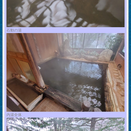
石動の湯
内湯全体