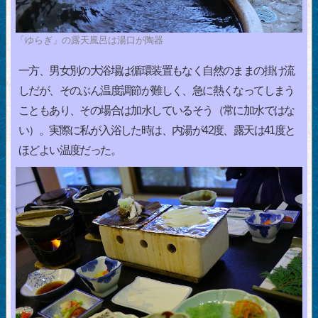
「ゆらぎ」の露天風呂は湯口が陶器
一方、男女別の大浴場は循環装置もなく自然のままの掛け流
しだが、そのぶん温度調節が難しく、急に熱くなってしまう
こともあり、その場合は加水しているそう（常に加水ではな
い）。実際に私が入浴した時は、内湯が42度、露天は41度と
ほどよい温度だった。