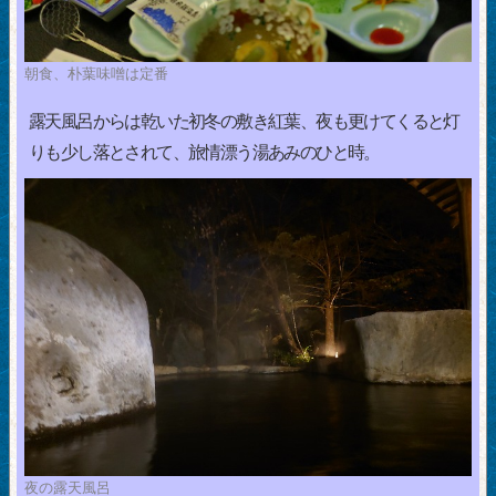
朝食、朴葉味噌は定番
露天風呂からは乾いた初冬の敷き紅葉、夜も更けてくると灯
りも少し落とされて、旅情漂う湯あみのひと時。
夜の露天風呂