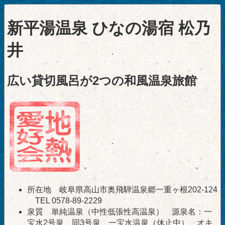
新平湯温泉 ひなの湯宿 松乃
井
広い貸切風呂が2つの和風温泉旅館
所在地 岐阜県高山市奥飛騨温泉郷一重ヶ根202-124
TEL 0578-89-2229
泉質 単純温泉（中性低張性高温泉） 源泉名：一
宝水2号泉、同3号泉、一宝水温泉（休止中）、オキ