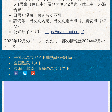
ノ1号泉（休止中）及びオキノ2号泉（休止中）の混
合泉
日帰り温泉 おそらく不可
設備等 男女別内湯、男女別露天風呂、貸切風呂×2
など
公式サイトURL
https://matsunoi.co.jp/
[2022年12月のデータ ただし一部の情報は2024年2月の
データ]
子連れ温泉ガイド地熱愛好会Home
全国温泉リスト
東海・北陸・近畿の温泉リスト